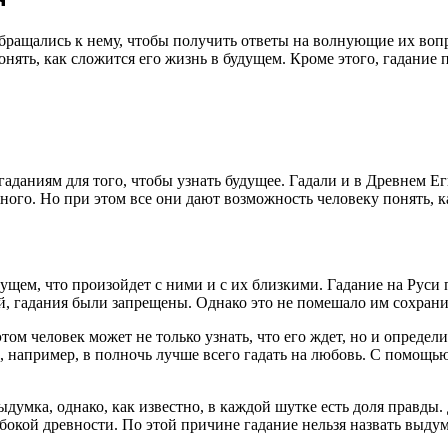
бращались к нему, чтобы получить ответы на волнующие их вопро
нять, как сложится его жизнь в будущем. Кроме этого, гадание п
аданиям для того, чтобы узнать будущее. Гадали и в Древнем Ег
ного. Но при этом все они дают возможность человеку понять, к
ущем, что произойдет с ними и с их близкими. Гадание на Руси
, гадания были запрещены. Однако это не помешало им сохранит
ом человек может не только узнать, что его ждет, но и определи
, например, в полночь лучше всего гадать на любовь. С помощь
выдумка, однако, как известно, в каждой шутке есть доля правд
убокой древности. По этой причине гадание нельзя назвать выду