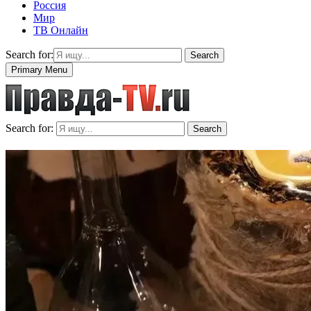
Россия
Мир
ТВ Онлайн
Search for:
Search
Primary Menu
Search for:
Search