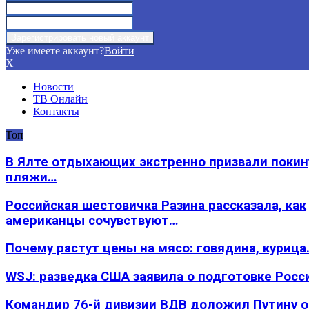
Уже имеете аккаунт?
Войти
X
Новости
ТВ Онлайн
Контакты
Топ
В Ялте отдыхающих экстренно призвали покин
пляжи…
Российская шестовичка Разина рассказала, как
американцы сочувствуют…
Почему растут цены на мясо: говядина, курица
WSJ: разведка США заявила о подготовке Росс
Командир 76-й дивизии ВДВ доложил Путину 