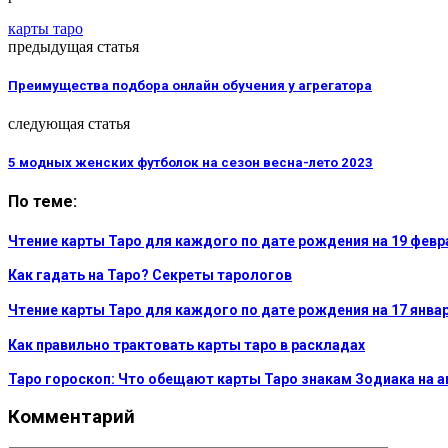
карты таро
предыдущая статья
Преимущества подбора онлайн обучения у агрегатора
следующая статья
5 модных женских футболок на сезон весна-лето 2023
По теме:
Чтение карты Таро для каждого по дате рождения на 19 февр
Как гадать на Таро? Секреты тарологов
Чтение карты Таро для каждого по дате рождения на 17 январ
Как правильно трактовать карты таро в раскладах
Таро гороскоп: Что обещают карты Таро знакам Зодиака на а
Комментарий