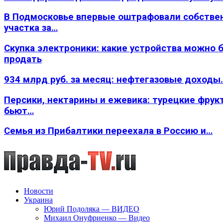
В Подмосковье впервые оштрафовали собстве
участка за…
Скупка электроники: какие устройства можно 
продать
934 млрд руб. за месяц: нефтегазовые доходы
Персики, нектарины и ежевика: турецкие фрук
бьют…
Семья из Прибалтики переехала в Россию и…
Новости
Украина
Юрий Подоляка — ВИДЕО
Михаил Онуфриенко — Видео