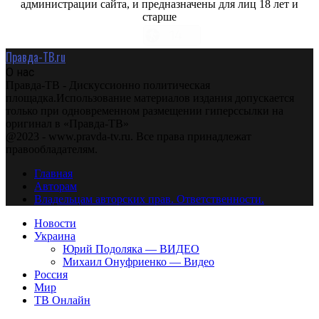
администрации сайта, и предназначены для лиц 18 лет и
старше
Правда-ТВ.ru
О нас
Правда-ТВ - Дискуссионно политическая
площадка.Использование материалов издания допускается
только при одновременном размещении гиперссылки на
оригинал в «Правда-ТВ»
@2023 - www.pravda-tv.ru. Все права принадлежат
правообладателям.
Главная
Авторам
Владельцам авторских прав. Ответственности.
Новости
Украина
Юрий Подоляка — ВИДЕО
Михаил Онуфриенко — Видео
Россия
Мир
ТВ Онлайн