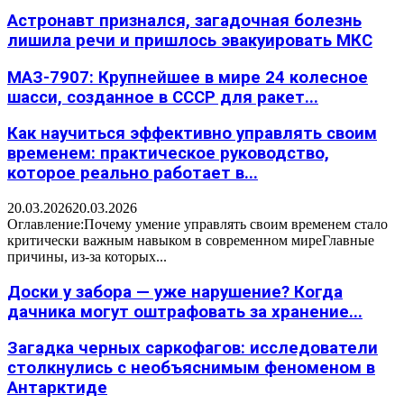
Астронавт признался, загадочная болезнь
лишила речи и пришлось эвакуировать МКС
МАЗ-7907: Крупнейшее в мире 24 колесное
шасси, созданное в СССР для ракет...
Как научиться эффективно управлять своим
временем: практическое руководство,
которое реально работает в...
20.03.2026
20.03.2026
Оглавление:Почему умение управлять своим временем стало
критически важным навыком в современном миреГлавные
причины, из-за которых...
Доски у забора — уже нарушение? Когда
дачника могут оштрафовать за хранение...
Загадка черных саркофагов: исследователи
столкнулись с необъяснимым феноменом в
Антарктиде