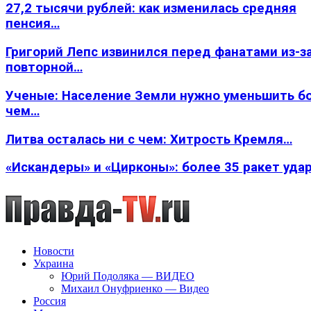
27,2 тысячи рублей: как изменилась средняя
пенсия…
Григорий Лепс извинился перед фанатами из-з
повторной…
Ученые: Население Земли нужно уменьшить б
чем…
Литва осталась ни с чем: Хитрость Кремля…
«Искандеры» и «Цирконы»: более 35 ракет уда
Новости
Украина
Юрий Подоляка — ВИДЕО
Михаил Онуфриенко — Видео
Россия