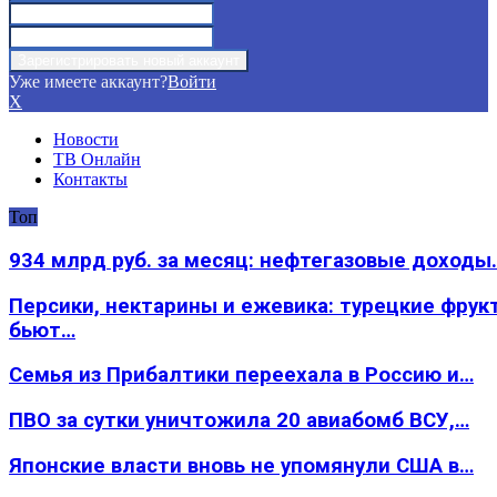
Уже имеете аккаунт?
Войти
X
Новости
ТВ Онлайн
Контакты
Топ
934 млрд руб. за месяц: нефтегазовые доходы
Персики, нектарины и ежевика: турецкие фрук
бьют…
Семья из Прибалтики переехала в Россию и…
ПВО за сутки уничтожила 20 авиабомб ВСУ,…
Японские власти вновь не упомянули США в…