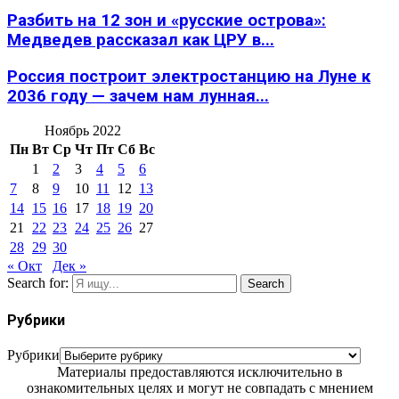
Разбить на 12 зон и «русские острова»:
Медведев рассказал как ЦРУ в...
Россия построит электростанцию на Луне к
2036 году — зачем нам лунная...
Ноябрь 2022
Пн
Вт
Ср
Чт
Пт
Сб
Вс
1
2
3
4
5
6
7
8
9
10
11
12
13
14
15
16
17
18
19
20
21
22
23
24
25
26
27
28
29
30
« Окт
Дек »
Search for:
Search
Рубрики
Рубрики
Материалы предоставляются исключительно в
ознакомительных целях и могут не совпадать с мнением