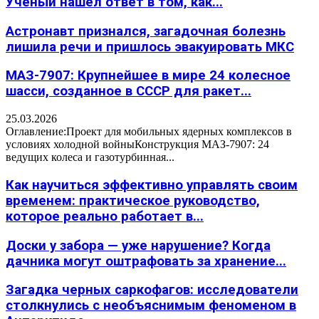
Учёный нашёл ответ в том, как...
Астронавт признался, загадочная болезнь
лишила речи и пришлось эвакуировать МКС
МАЗ-7907: Крупнейшее в мире 24 колесное
шасси, созданное в СССР для ракет...
25.03.2026
Оглавление:Проект для мобильных ядерных комплексов в
условиях холодной войныКонструкция МАЗ-7907: 24
ведущих колеса и газотурбинная...
Как научиться эффективно управлять своим
временем: практическое руководство,
которое реально работает в...
Доски у забора — уже нарушение? Когда
дачника могут оштрафовать за хранение...
Загадка черных саркофагов: исследователи
столкнулись с необъяснимым феноменом в