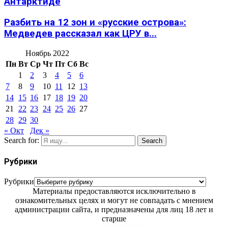
Антарктиде
Разбить на 12 зон и «русские острова»:
Медведев рассказал как ЦРУ в...
Ноябрь 2022
Пн
Вт
Ср
Чт
Пт
Сб
Вс
1
2
3
4
5
6
7
8
9
10
11
12
13
14
15
16
17
18
19
20
21
22
23
24
25
26
27
28
29
30
« Окт
Дек »
Search for:
Search
Рубрики
Рубрики
Материалы предоставляются исключительно в
ознакомительных целях и могут не совпадать с мнением
администрации сайта, и предназначены для лиц 18 лет и
старше