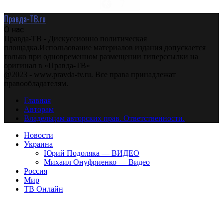
Правда-ТВ.ru
О нас
Правда-ТВ - Дискуссионно политическая
площадка.Использование материалов издания допускается
только при одновременном размещении гиперссылки на
оригинал в «Правда-ТВ»
@2023 - www.pravda-tv.ru. Все права принадлежат
правообладателям.
Главная
Авторам
Владельцам авторских прав. Ответственности.
Новости
Украина
Юрий Подоляка — ВИДЕО
Михаил Онуфриенко — Видео
Россия
Мир
ТВ Онлайн