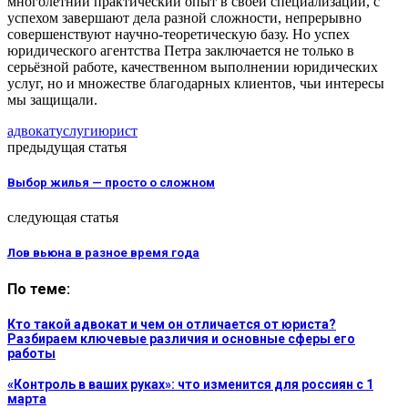
многолетний практический опыт в своей специализации, с
успехом завершают дела разной сложности, непрерывно
совершенствуют научно-теоретическую базу. Но успех
юридического агентства Петра заключается не только в
серьёзной работе, качественном выполнении юридических
услуг, но и множестве благодарных клиентов, чьи интересы
мы защищали.
адвокат
услуги
юрист
предыдущая статья
Выбор жилья — просто о сложном
следующая статья
Лов вьюна в разное время года
По теме:
Кто такой адвокат и чем он отличается от юриста?
Разбираем ключевые различия и основные сферы его
работы
«Контроль в ваших руках»: что изменится для россиян с 1
марта