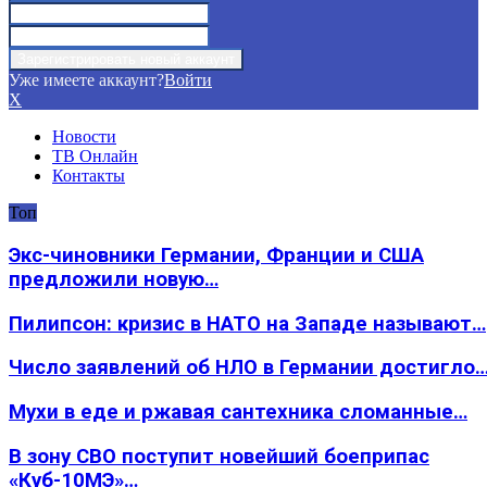
Уже имеете аккаунт?
Войти
X
Новости
ТВ Онлайн
Контакты
Топ
Экс-чиновники Германии, Франции и США
предложили новую…
Пилипсон: кризис в НАТО на Западе называют…
Число заявлений об НЛО в Германии достигло
Мухи в еде и ржавая сантехника сломанные…
В зону СВО поступит новейший боеприпас
«Куб-10МЭ»…