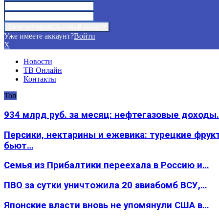
Уже имеете аккаунт?
Войти
X
Новости
ТВ Онлайн
Контакты
Топ
934 млрд руб. за месяц: нефтегазовые доходы
Персики, нектарины и ежевика: турецкие фрук
бьют…
Семья из Прибалтики переехала в Россию и…
ПВО за сутки уничтожила 20 авиабомб ВСУ,…
Японские власти вновь не упомянули США в…