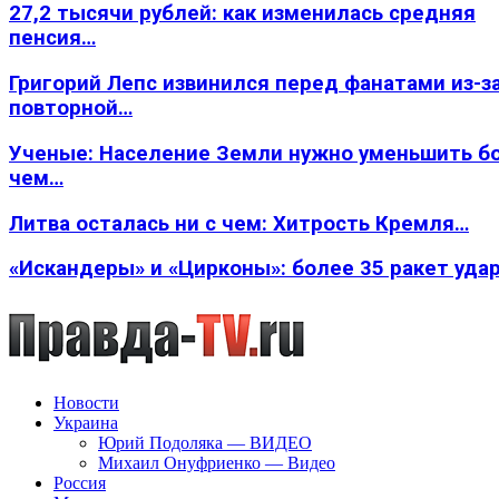
27,2 тысячи рублей: как изменилась средняя
пенсия…
Григорий Лепс извинился перед фанатами из-з
повторной…
Ученые: Население Земли нужно уменьшить б
чем…
Литва осталась ни с чем: Хитрость Кремля…
«Искандеры» и «Цирконы»: более 35 ракет уда
Новости
Украина
Юрий Подоляка — ВИДЕО
Михаил Онуфриенко — Видео
Россия