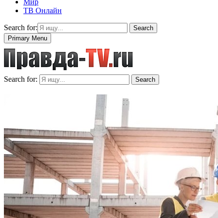
Мир
ТВ Онлайн
Search for:
Search
Primary Menu
Search for:
Search