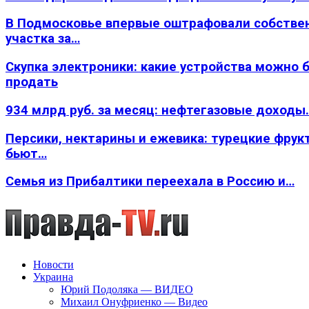
В Подмосковье впервые оштрафовали собстве
участка за…
Скупка электроники: какие устройства можно 
продать
934 млрд руб. за месяц: нефтегазовые доходы
Персики, нектарины и ежевика: турецкие фрук
бьют…
Семья из Прибалтики переехала в Россию и…
Новости
Украина
Юрий Подоляка — ВИДЕО
Михаил Онуфриенко — Видео