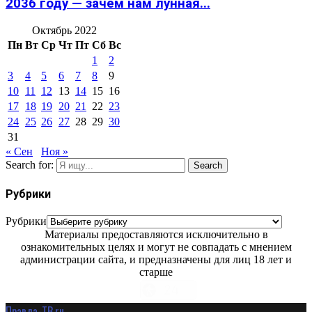
2036 году — зачем нам лунная...
Октябрь 2022
Пн
Вт
Ср
Чт
Пт
Сб
Вс
1
2
3
4
5
6
7
8
9
10
11
12
13
14
15
16
17
18
19
20
21
22
23
24
25
26
27
28
29
30
31
« Сен
Ноя »
Search for:
Search
Рубрики
Рубрики
Материалы предоставляются исключительно в
ознакомительных целях и могут не совпадать с мнением
администрации сайта, и предназначены для лиц 18 лет и
старше
Правда-ТВ.ru