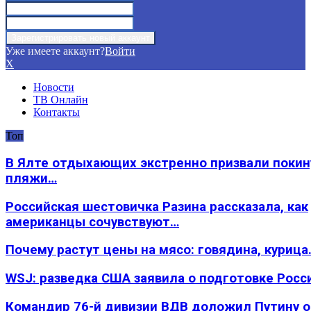
Уже имеете аккаунт?
Войти
X
Новости
ТВ Онлайн
Контакты
Топ
В Ялте отдыхающих экстренно призвали покин
пляжи…
Российская шестовичка Разина рассказала, как
американцы сочувствуют…
Почему растут цены на мясо: говядина, курица
WSJ: разведка США заявила о подготовке Росс
Командир 76-й дивизии ВДВ доложил Путину 