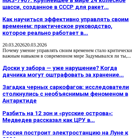
МАЗ-7907: Крупнейшее в мире 24 колесное
шасси, созданное в СССР для ракет...
Как научиться эффективно управлять своим
временем: практическое руководство,
которое реально работает в...
20.03.2026
20.03.2026
Почему умение управлять своим временем стало критически
важным навыком в современном мире Задумывался ли ты,...
Доски у забора — уже нарушение? Когда
дачника могут оштрафовать за хранение...
Загадка черных саркофагов: исследователи
столкнулись с необъяснимым феноменом в
Антарктиде
Разбить на 12 зон и «русские острова»:
Медведев рассказал как ЦРУ в...
Россия построит электростанцию на Луне к