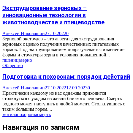
Экструдирование зерновых –
инновационные технологии в
животноводчестве и птицеводстве
Алексей Николашин
27.10.2022
0
Зерновой экструдер – это агрегат для экструдирования
зерновых с целью получения качественных питательных
кормов. Под экструдированием подразумевается изменение
формы и структуры зерна в условиях повышенной...
пшеница
зерно
Общество
Подготовка к похоронам: порядок действий
Алексей Николашин
27.10.2022
12.09.2023
0
Практически каждому из нас однажды приходится
столкнуться с уходом из жизни близкого человека. Смерть
родного может наступить в любой момент. Столкнувшись с
таким большим горем,...
могила
похороны
смерть
Навигация по записям