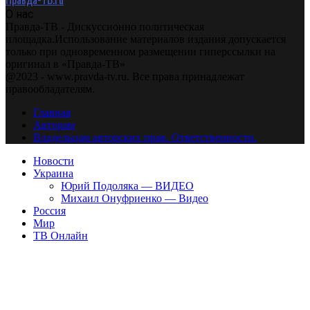
О нас
Правда-ТВ - Дискуссионно политическая
площадка.Использование материалов издания допускается
только при одновременном размещении гиперссылки на
оригинал в «Правда-ТВ»
@2023 - www.pravda-tv.ru. Все права принадлежат
правообладателям.
Главная
Авторам
Владельцам авторских прав. Ответственности.
Новости
Украина
Юрий Подоляка — ВИДЕО
Михаил Онуфриенко — Видео
Россия
Мир
ТВ Онлайн