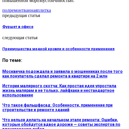
повышенной морозоустойчивостью.
пол
ремонт
ванная
плитка
предыдущая статья
Фуршет в офисе
следующая статья
Преимущества медной кровли и особенности применения
По теме:
Москвичка подождала и заявила о мошенниках после того
как покупатель сделал ремонта в квартире на 2 млн
История малярного скотча: Как простая идея упростила
жизнь малярам и не только, лайфхаки и нестандартное
использование
Что такое фальшфасад: Особенности, применение при
строительстве и ремонте зданий
Что нельзя делать на начальном этапе ремонта: Ошибки,
которые обойдутся вдвое дороже — советы экспертов по
планированию работ