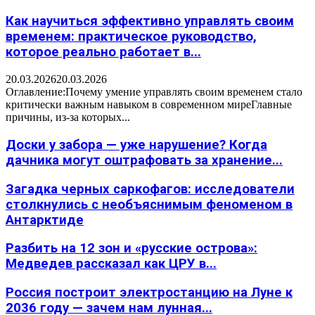
Как научиться эффективно управлять своим
временем: практическое руководство,
которое реально работает в...
20.03.2026
20.03.2026
Оглавление:Почему умение управлять своим временем стало
критически важным навыком в современном миреГлавные
причины, из-за которых...
Доски у забора — уже нарушение? Когда
дачника могут оштрафовать за хранение...
Загадка черных саркофагов: исследователи
столкнулись с необъяснимым феноменом в
Антарктиде
Разбить на 12 зон и «русские острова»:
Медведев рассказал как ЦРУ в...
Россия построит электростанцию на Луне к
2036 году — зачем нам лунная...