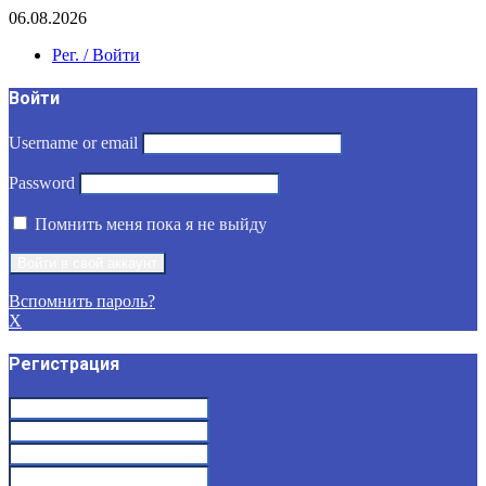
06.08.2026
Рег. / Войти
Войти
Username or email
Password
Помнить меня пока я не выйду
Вспомнить пароль?
X
Регистрация