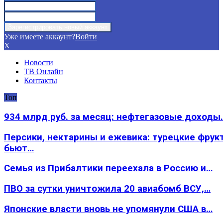
Уже имеете аккаунт?
Войти
X
Новости
ТВ Онлайн
Контакты
Топ
934 млрд руб. за месяц: нефтегазовые доходы
Персики, нектарины и ежевика: турецкие фрук
бьют…
Семья из Прибалтики переехала в Россию и…
ПВО за сутки уничтожила 20 авиабомб ВСУ,…
Японские власти вновь не упомянули США в…