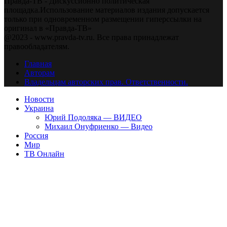
Правда-ТВ - Дискуссионно политическая
площадка.Использование материалов издания допускается
только при одновременном размещении гиперссылки на
оригинал в «Правда-ТВ»
@2023 - www.pravda-tv.ru. Все права принадлежат
правообладателям.
Главная
Авторам
Владельцам авторских прав. Ответственности.
Новости
Украина
Юрий Подоляка — ВИДЕО
Михаил Онуфриенко — Видео
Россия
Мир
ТВ Онлайн