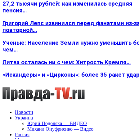
27,2 тысячи рублей: как изменилась средняя
пенсия…
Григорий Лепс извинился перед фанатами из-з
повторной…
Ученые: Население Земли нужно уменьшить б
чем…
Литва осталась ни с чем: Хитрость Кремля…
«Искандеры» и «Цирконы»: более 35 ракет уда
Новости
Украина
Юрий Подоляка — ВИДЕО
Михаил Онуфриенко — Видео
Россия