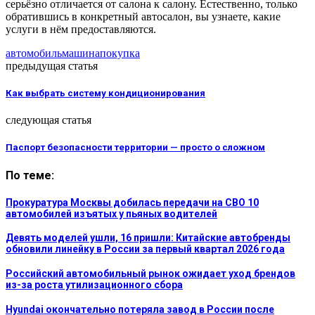
серьёзно отличается от салона к салону. Естественно, только
обратившись в конкретный автосалон, вы узнаете, какие
услуги в нём предоставляются.
автомобиль
машина
покупка
предыдущая статья
Как выбрать систему кондиционирования
следующая статья
Паспорт безопасности территории — просто о сложном
По теме:
Прокуратура Москвы добилась передачи на СВО 10
автомобилей изъятых у пьяных водителей
Девять моделей ушли, 16 пришли: Китайские автобренды
обновили линейку в России за первый квартал 2026 года
Российский автомобильный рынок ожидает уход брендов
из-за роста утилизационного сбора
Hyundai окончательно потеряла завод в России после