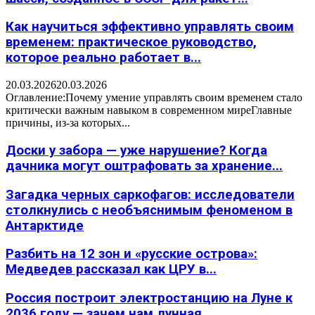
Как научиться эффективно управлять своим
временем: практическое руководство,
которое реально работает в...
20.03.2026
20.03.2026
Оглавление:Почему умение управлять своим временем стало
критически важным навыком в современном миреГлавные
причины, из-за которых...
Доски у забора — уже нарушение? Когда
дачника могут оштрафовать за хранение...
Загадка черных саркофагов: исследователи
столкнулись с необъяснимым феноменом в
Антарктиде
Разбить на 12 зон и «русские острова»:
Медведев рассказал как ЦРУ в...
Россия построит электростанцию на Луне к
2036 году — зачем нам лунная...