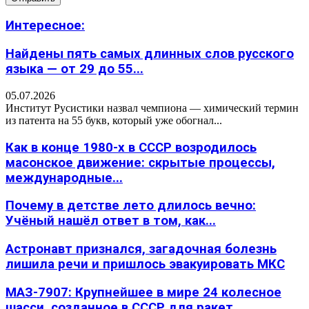
Интересное:
Найдены пять самых длинных слов русского
языка — от 29 до 55...
05.07.2026
Институт Русистики назвал чемпиона — химический термин
из патента на 55 букв, который уже обогнал...
Как в конце 1980-х в СССР возродилось
масонское движение: скрытые процессы,
международные...
Почему в детстве лето длилось вечно:
Учёный нашёл ответ в том, как...
Астронавт признался, загадочная болезнь
лишила речи и пришлось эвакуировать МКС
МАЗ-7907: Крупнейшее в мире 24 колесное
шасси, созданное в СССР для ракет...