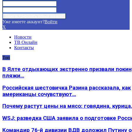
Уже имеете аккаунт?
Войти
X
Новости
ТВ Онлайн
Контакты
Топ
В Ялте отдыхающих экстренно призвали покин
пляжи…
Российская шестовичка Разина рассказала, как
американцы сочувствуют…
Почему растут цены на мясо: говядина, курица
WSJ: разведка США заявила о подготовке Росс
Командир 76-й дивизии ВДВ доложил Путину 