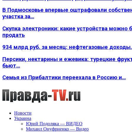
В Подмосковье впервые оштрафовали собстве
участка за…
Скупка электроники: какие устройства можно 
продать
934 млрд руб. за месяц: нефтегазовые доходы
Персики, нектарины и ежевика: турецкие фрук
бьют…
Семья из Прибалтики переехала в Россию и…
Новости
Украина
Юрий Подоляка — ВИДЕО
Михаил Онуфриенко — Видео