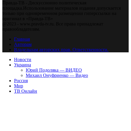
Правда-ТВ - Дискуссионно политическая
площадка.Использование материалов издания допускается
только при одновременном размещении гиперссылки на
оригинал в «Правда-ТВ»
@2023 - www.pravda-tv.ru. Все права принадлежат
правообладателям.
Главная
Авторам
Владельцам авторских прав. Ответственности.
Новости
Украина
Юрий Подоляка — ВИДЕО
Михаил Онуфриенко — Видео
Россия
Мир
ТВ Онлайн