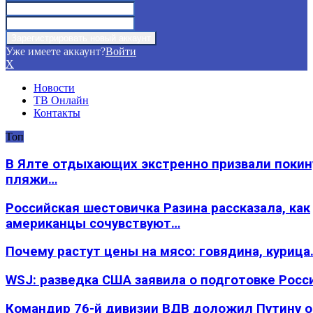
Уже имеете аккаунт?
Войти
X
Новости
ТВ Онлайн
Контакты
Топ
В Ялте отдыхающих экстренно призвали покин
пляжи…
Российская шестовичка Разина рассказала, как
американцы сочувствуют…
Почему растут цены на мясо: говядина, курица
WSJ: разведка США заявила о подготовке Росс
Командир 76-й дивизии ВДВ доложил Путину 