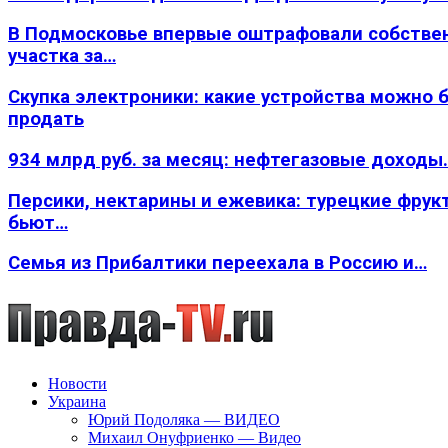
В Подмосковье впервые оштрафовали собстве
участка за…
Скупка электроники: какие устройства можно 
продать
934 млрд руб. за месяц: нефтегазовые доходы
Персики, нектарины и ежевика: турецкие фрук
бьют…
Семья из Прибалтики переехала в Россию и…
Новости
Украина
Юрий Подоляка — ВИДЕО
Михаил Онуфриенко — Видео