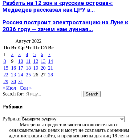
Разбить на 12 зон и «русские острова»:
Медведев рассказал как ЦРУ в...
Россия построит электростанцию на Луне к
2036 году — зачем нам лунная...
Август 2022
Пн
Вт
Ср
Чт
Пт
Сб
Вс
1
2
3
4
5
6
7
8
9
10
11
12
13
14
15
16
17
18
19
20
21
22
23
24
25
26
27
28
29
30
31
« Июл
Сен »
Search for:
Search
Рубрики
Рубрики
Материалы предоставляются исключительно в
ознакомительных целях и могут не совпадать с мнением
администрации сайта, и предназначены для лиц 18 лет и