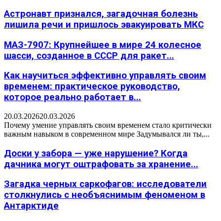
Астронавт признался, загадочная болезнь
лишила речи и пришлось эвакуировать МКС
МАЗ-7907: Крупнейшее в мире 24 колесное
шасси, созданное в СССР для ракет...
Как научиться эффективно управлять своим
временем: практическое руководство,
которое реально работает в...
20.03.2026
20.03.2026
Почему умение управлять своим временем стало критически
важным навыком в современном мире Задумывался ли ты,...
Доски у забора — уже нарушение? Когда
дачника могут оштрафовать за хранение...
Загадка черных саркофагов: исследователи
столкнулись с необъяснимым феноменом в
Антарктиде