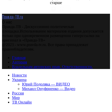
старше
Правда-ТВ.ru
О нас
Правда-ТВ - Дискуссионно политическая
площадка.Использование материалов издания допускается
только при одновременном размещении гиперссылки на
оригинал в «Правда-ТВ»
@2023 - www.pravda-tv.ru. Все права принадлежат
правообладателям.
Главная
Авторам
Владельцам авторских прав. Ответственности.
Новости
Украина
Юрий Подоляка — ВИДЕО
Михаил Онуфриенко — Видео
Россия
Мир
ТВ Онлайн