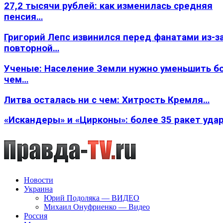
27,2 тысячи рублей: как изменилась средняя
пенсия…
Григорий Лепс извинился перед фанатами из-з
повторной…
Ученые: Население Земли нужно уменьшить б
чем…
Литва осталась ни с чем: Хитрость Кремля…
«Искандеры» и «Цирконы»: более 35 ракет уда
Новости
Украина
Юрий Подоляка — ВИДЕО
Михаил Онуфриенко — Видео
Россия