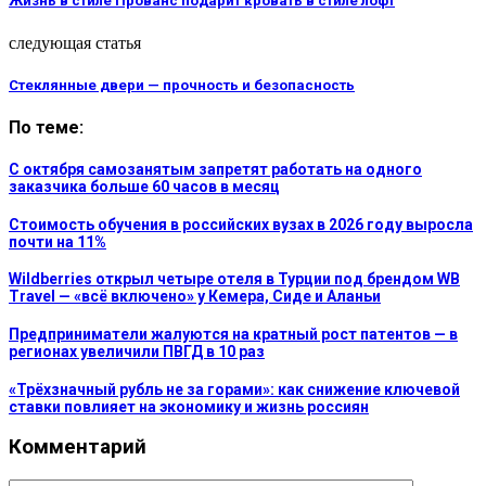
Жизнь в стиле Прованс подарит кровать в стиле лофт
следующая статья
Стеклянные двери — прочность и безопасность
По теме:
С октября самозанятым запретят работать на одного
заказчика больше 60 часов в месяц
Стоимость обучения в российских вузах в 2026 году выросла
почти на 11%
Wildberries открыл четыре отеля в Турции под брендом WB
Travel — «всё включено» у Кемера, Сиде и Аланьи
Предприниматели жалуются на кратный рост патентов — в
регионах увеличили ПВГД в 10 раз
«Трёхзначный рубль не за горами»: как снижение ключевой
ставки повлияет на экономику и жизнь россиян
Комментарий