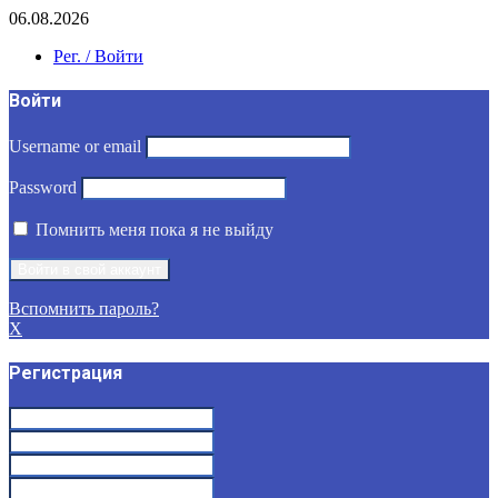
06.08.2026
Рег. / Войти
Войти
Username or email
Password
Помнить меня пока я не выйду
Вспомнить пароль?
X
Регистрация