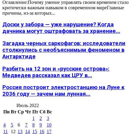
Оглавление:Почему умение управлять своим временем стало
критически важным навыком в современном миреГлавные
причины, из-за которых...
Доски у забора — уже нарушение? Когда
дачника могут оштрафовать за хранение...
Загадка черных саркофагов: исследователи
столкнулись с необъяснимым феноменом в
Антарктиде
Разбить на 12 зон и «русские острова»:
Медведев рассказал как ЦРУ в...
Россия построит электростанцию на Луне к
2036 году — зачем нам лунная...
Июль 2022
Пн
Вт
Ср
Чт
Пт
Сб
Вс
1
2
3
4
5
6
7
8
9
10
11
12
13
14
15
16
17