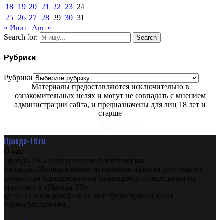
18
19
20
21
22
23
24
25
26
27
28
29
30
31
« Июн
Авг »
Search for:
Search
Рубрики
Рубрики
Материалы предоставляются исключительно в
ознакомительных целях и могут не совпадать с мнением
администрации сайта, и предназначены для лиц 18 лет и
старше
Правда-ТВ.ru
О нас
Правда-ТВ - Дискуссионно политическая
площадка.Использование материалов издания допускается
только при одновременном размещении гиперссылки на
оригинал в «Правда-ТВ»
@2023 - www.pravda-tv.ru. Все права принадлежат
правообладателям.