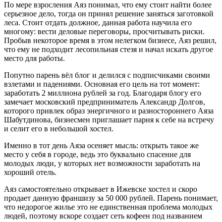
По мере взросления Аяз понимал, что ему стоит найти более
серьезное дело, тогда он принял решение заняться заготовкой
леса. Стоит отдать должное, данная работа научила его
многому: вести деловые переговоры, просчитывать риски.
Пробыв некоторое время в этом нелегком бизнесе, Аяз решил,
что ему не подходит лесопильная стезя и начал искать другое
место для работы.
Попутно парень вёл блог и делился с подписчиками своими
взлетами и падениями. Основная его цель на тот момент:
заработать 2 миллиона рублей за год. Благодаря блогу его
замечает московский предприниматель Александр Долгов,
которого привлек образ энергичного и разностороннего Аяза
Шабутдинова, бизнесмен приглашает парня к себе на встречу
и селит его в небольшой хостел.
Именно в тот день Аяза осеняет мысль: открыть такое же
место у себя в городе, ведь это буквально спасение для
молодых люди, у которых нет возможности заработать на
хороший отель.
Аяз самостоятельно открывает в Ижевске хостел и скоро
продает данную франшизу за 50 000 рублей. Парень понимает,
что недорогое жилье это не единственная проблема молодых
людей, поэтому вскоре создает сеть кофеен под названием