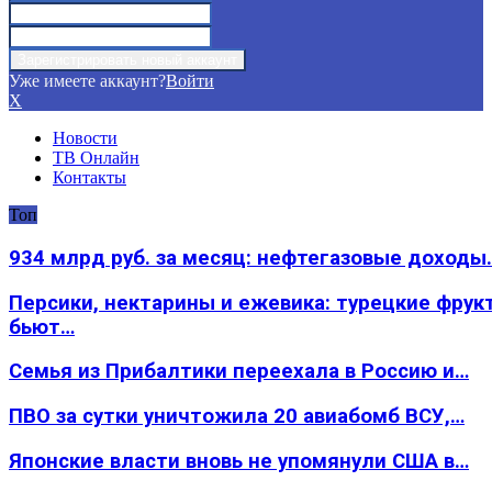
Уже имеете аккаунт?
Войти
X
Новости
ТВ Онлайн
Контакты
Топ
934 млрд руб. за месяц: нефтегазовые доходы
Персики, нектарины и ежевика: турецкие фрук
бьют…
Семья из Прибалтики переехала в Россию и…
ПВО за сутки уничтожила 20 авиабомб ВСУ,…
Японские власти вновь не упомянули США в…