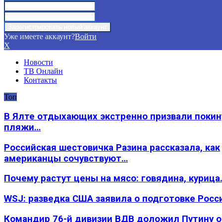
Уже имеете аккаунт?
Войти
X
Новости
ТВ Онлайн
Контакты
Топ
В Ялте отдыхающих экстренно призвали покин
пляжи…
Российская шестовичка Разина рассказала, как
американцы сочувствуют…
Почему растут цены на мясо: говядина, курица
WSJ: разведка США заявила о подготовке Росс
Командир 76-й дивизии ВДВ доложил Путину 