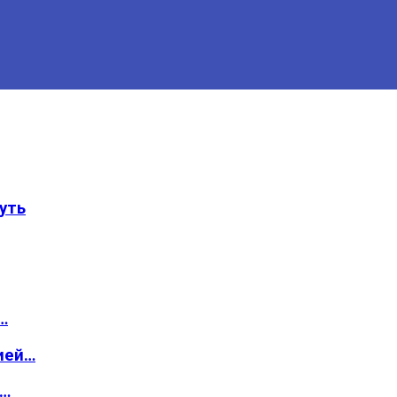
уть
…
ией…
о…