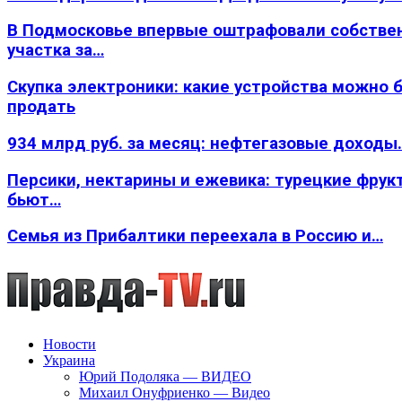
В Подмосковье впервые оштрафовали собстве
участка за…
Скупка электроники: какие устройства можно 
продать
934 млрд руб. за месяц: нефтегазовые доходы
Персики, нектарины и ежевика: турецкие фрук
бьют…
Семья из Прибалтики переехала в Россию и…
Новости
Украина
Юрий Подоляка — ВИДЕО
Михаил Онуфриенко — Видео