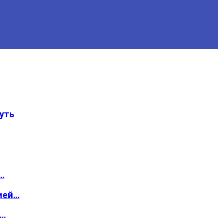
уть
…
ией…
о…