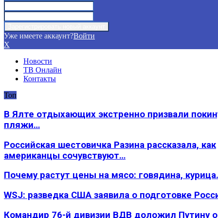
Уже имеете аккаунт?
Войти
X
Новости
ТВ Онлайн
Контакты
Топ
В Ялте отдыхающих экстренно призвали покин
пляжи…
Российская шестовичка Разина рассказала, как
американцы сочувствуют…
Почему растут цены на мясо: говядина, курица
WSJ: разведка США заявила о подготовке Росс
Командир 76-й дивизии ВДВ доложил Путину 