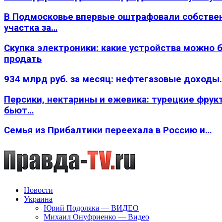
В Подмосковье впервые оштрафовали собстве
участка за…
Скупка электроники: какие устройства можно 
продать
934 млрд руб. за месяц: нефтегазовые доходы
Персики, нектарины и ежевика: турецкие фрук
бьют…
Семья из Прибалтики переехала в Россию и…
Новости
Украина
Юрий Подоляка — ВИДЕО
Михаил Онуфриенко — Видео