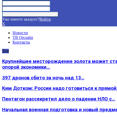
Уже имеете аккаунт?
Войти
X
Новости
ТВ Онлайн
Контакты
Топ
Крупнейшее месторождение золота может ст
опорой экономики…
397 дронов сбито за ночь над 13…
Ким Дотком: России надо готовиться к прямо
Пентагон рассекретил дело о падении НЛО с…
Начальная военная подготовка и новый предм