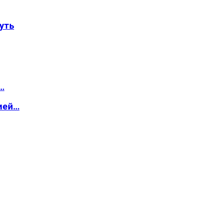
уть
…
ией…