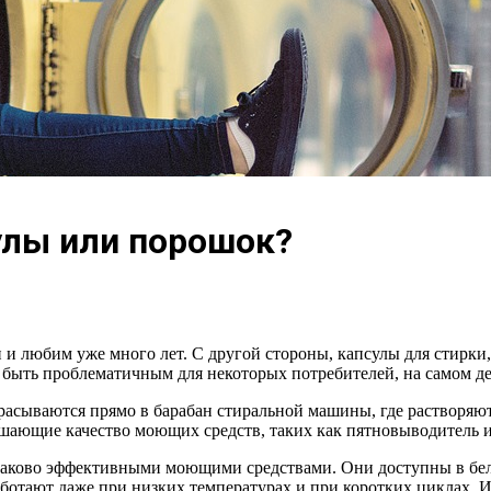
улы или порошок?
и любим уже много лет. С другой стороны, капсулы для стирки,
быть проблематичным для некоторых потребителей, на самом дел
брасываются прямо в барабан стиральной машины, где растворяю
шающие качество моющих средств, таких как пятновыводитель и
наково эффективными моющими средствами. Они доступны в бел
работают даже при низких температурах и при коротких циклах.