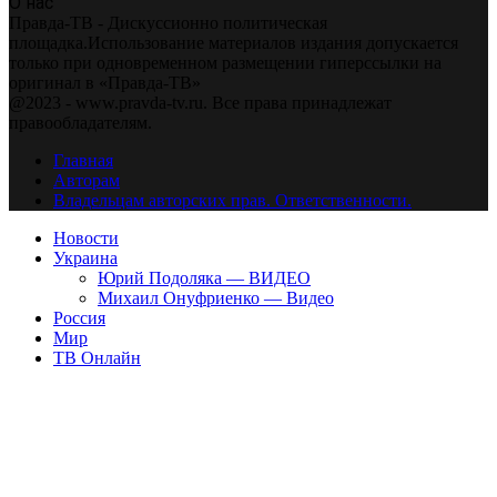
О нас
Правда-ТВ - Дискуссионно политическая
площадка.Использование материалов издания допускается
только при одновременном размещении гиперссылки на
оригинал в «Правда-ТВ»
@2023 - www.pravda-tv.ru. Все права принадлежат
правообладателям.
Главная
Авторам
Владельцам авторских прав. Ответственности.
Новости
Украина
Юрий Подоляка — ВИДЕО
Михаил Онуфриенко — Видео
Россия
Мир
ТВ Онлайн