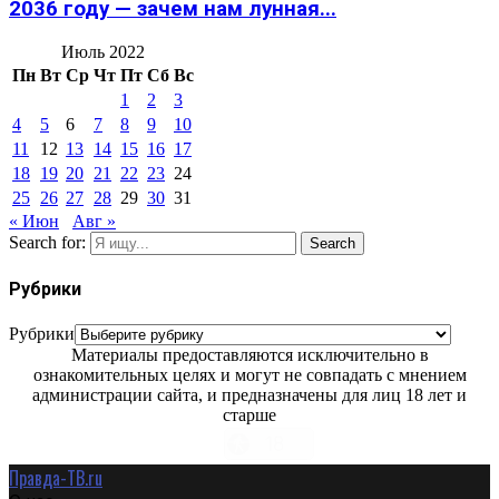
2036 году — зачем нам лунная...
Июль 2022
Пн
Вт
Ср
Чт
Пт
Сб
Вс
1
2
3
4
5
6
7
8
9
10
11
12
13
14
15
16
17
18
19
20
21
22
23
24
25
26
27
28
29
30
31
« Июн
Авг »
Search for:
Search
Рубрики
Рубрики
Материалы предоставляются исключительно в
ознакомительных целях и могут не совпадать с мнением
администрации сайта, и предназначены для лиц 18 лет и
старше
Правда-ТВ.ru