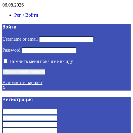
06.08.2026
Рег. / Войти
Войти
Username or email
Password
Помнить меня пока я не выйду
Вспомнить пароль?
X
Регистрация