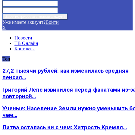
Уже имеете аккаунт?
Войти
X
Новости
ТВ Онлайн
Контакты
Топ
27,2 тысячи рублей: как изменилась средняя
пенсия…
Григорий Лепс извинился перед фанатами из-з
повторной…
Ученые: Население Земли нужно уменьшить б
чем…
Литва осталась ни с чем: Хитрость Кремля…