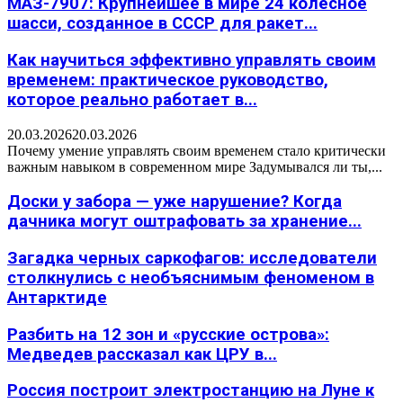
МАЗ-7907: Крупнейшее в мире 24 колесное
шасси, созданное в СССР для ракет...
Как научиться эффективно управлять своим
временем: практическое руководство,
которое реально работает в...
20.03.2026
20.03.2026
Почему умение управлять своим временем стало критически
важным навыком в современном мире Задумывался ли ты,...
Доски у забора — уже нарушение? Когда
дачника могут оштрафовать за хранение...
Загадка черных саркофагов: исследователи
столкнулись с необъяснимым феноменом в
Антарктиде
Разбить на 12 зон и «русские острова»:
Медведев рассказал как ЦРУ в...
Россия построит электростанцию на Луне к