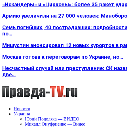
«Искандеры» и «Цирконы»: более 35 ракет уда
Армию увеличили на 27 000 человек: Минобор
Семь погибших, 40 пострадавших: подробности
по…
Мишустин анонсировал 12 новых курортов в р
Москва готова к переговорам по Украине, но…
Несчастный случай или преступление: СК назв
две…
Новости
Украина
Юрий Подоляка — ВИДЕО
Михаил Онуфриенко — Видео