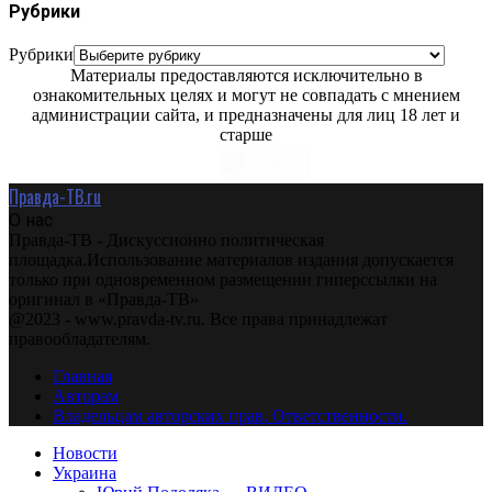
Рубрики
Рубрики
Материалы предоставляются исключительно в
ознакомительных целях и могут не совпадать с мнением
администрации сайта, и предназначены для лиц 18 лет и
старше
Правда-ТВ.ru
О нас
Правда-ТВ - Дискуссионно политическая
площадка.Использование материалов издания допускается
только при одновременном размещении гиперссылки на
оригинал в «Правда-ТВ»
@2023 - www.pravda-tv.ru. Все права принадлежат
правообладателям.
Главная
Авторам
Владельцам авторских прав. Ответственности.
Новости
Украина