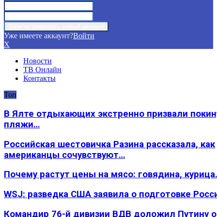
Уже имеете аккаунт?
Войти
X
Новости
ТВ Онлайн
Контакты
Топ
В Ялте отдыхающих экстренно призвали покин
пляжи…
Российская шестовичка Разина рассказала, как
американцы сочувствуют…
Почему растут цены на мясо: говядина, курица
WSJ: разведка США заявила о подготовке Росс
Командир 76-й дивизии ВДВ доложил Путину 