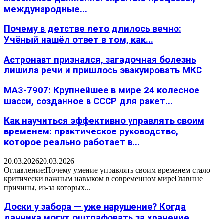
международные...
Почему в детстве лето длилось вечно:
Учёный нашёл ответ в том, как...
Астронавт признался, загадочная болезнь
лишила речи и пришлось эвакуировать МКС
МАЗ-7907: Крупнейшее в мире 24 колесное
шасси, созданное в СССР для ракет...
Как научиться эффективно управлять своим
временем: практическое руководство,
которое реально работает в...
20.03.2026
20.03.2026
Оглавление:Почему умение управлять своим временем стало
критически важным навыком в современном миреГлавные
причины, из-за которых...
Доски у забора — уже нарушение? Когда
дачника могут оштрафовать за хранение...