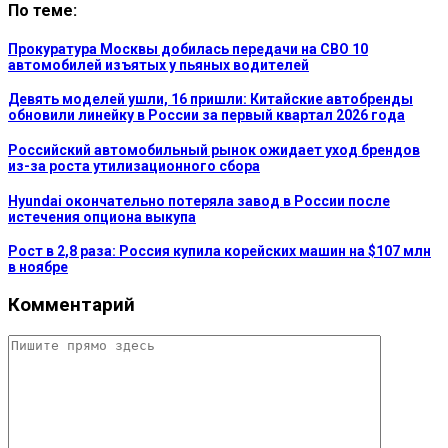
По теме:
Прокуратура Москвы добилась передачи на СВО 10
автомобилей изъятых у пьяных водителей
Девять моделей ушли, 16 пришли: Китайские автобренды
обновили линейку в России за первый квартал 2026 года
Российский автомобильный рынок ожидает уход брендов
из-за роста утилизационного сбора
Hyundai окончательно потеряла завод в России после
истечения опциона выкупа
Рост в 2,8 раза: Россия купила корейских машин на $107 млн
в ноябре
Комментарий