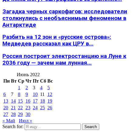
Загадка черных саркофагов: исследователи
столкнулись с необъяснимым феноменом в
Антарктиде
Разбить на 12 зон и «русские острова»:
Медведев рассказал как ЦРУ в...
Россия построит электростанцию на Луне к
2036 году — зачем нам лунная...
Июнь 2022
Пн
Вт
Ср
Чт
Пт
Сб
Вс
1
2
3
4
5
6
7
8
9
10
11
12
13
14
15
16
17
18
19
20
21
22
23
24
25
26
27
28
29
30
« Май
Июл »
Search for:
Search