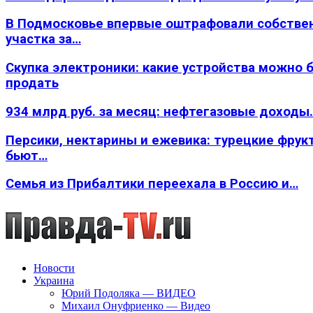
В Подмосковье впервые оштрафовали собстве
участка за…
Скупка электроники: какие устройства можно 
продать
934 млрд руб. за месяц: нефтегазовые доходы
Персики, нектарины и ежевика: турецкие фрук
бьют…
Семья из Прибалтики переехала в Россию и…
Новости
Украина
Юрий Подоляка — ВИДЕО
Михаил Онуфриенко — Видео