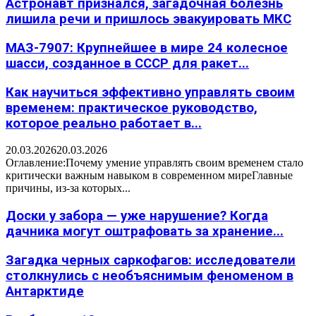
Астронавт признался, загадочная болезнь
лишила речи и пришлось эвакуировать МКС
МАЗ-7907: Крупнейшее в мире 24 колесное
шасси, созданное в СССР для ракет...
Как научиться эффективно управлять своим
временем: практическое руководство,
которое реально работает в...
20.03.2026
20.03.2026
Оглавление:Почему умение управлять своим временем стало
критически важным навыком в современном миреГлавные
причины, из-за которых...
Доски у забора — уже нарушение? Когда
дачника могут оштрафовать за хранение...
Загадка черных саркофагов: исследователи
столкнулись с необъяснимым феноменом в
Антарктиде