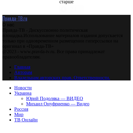
старше
Правда-ТВ.ru
О нас
Правда-ТВ - Дискуссионно политическая
площадка.Использование материалов издания допускается
только при одновременном размещении гиперссылки на
оригинал в «Правда-ТВ»
@2023 - www.pravda-tv.ru. Все права принадлежат
правообладателям.
Главная
Авторам
Владельцам авторских прав. Ответственности.
Новости
Украина
Юрий Подоляка — ВИДЕО
Михаил Онуфриенко — Видео
Россия
Мир
ТВ Онлайн