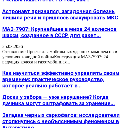
Астронавт признался, загадочная болезнь
лишила речи и пришлось эвакуировать МКС
МАЗ-7907: Крупнейшее в мире 24 колесное
шасси, созданное в СССР для ракет...
25.03.2026
Оглавление:Проект для мобильных ядерных комплексов в
условиях холодной войныКонструкция МАЗ-7907: 24
ведущих колеса и газотурбинная...
Как научиться эффективно управлять своим
временем: практическое руководство,
которое реально работает в...
Доски у забора — уже нарушение? Когда
дачника могут оштрафовать за хранение...
Загадка черных саркофагов: исследователи
столкнулись с необъяснимым феноменом в
Антарктиде