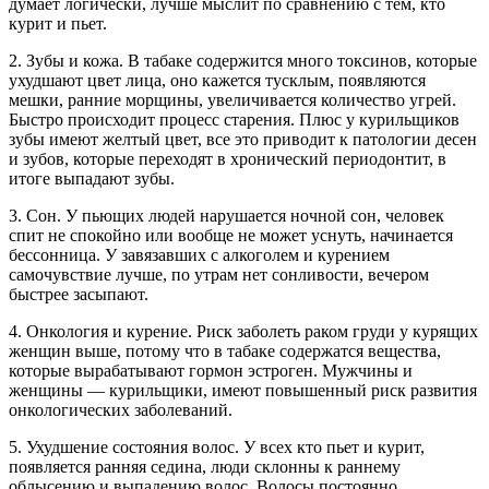
думает логически, лучше мыслит по сравнению с тем, кто
курит и пьет.
2. Зубы и кожа. В табаке содержится много токсинов, которые
ухудшают цвет лица, оно кажется тусклым, появляются
мешки, ранние морщины, увеличивается количество угрей.
Быстро происходит процесс старения. Плюс у курильщиков
зубы имеют желтый цвет, все это приводит к патологии десен
и зубов, которые переходят в хронический периодонтит, в
итоге выпадают зубы.
3. Сон. У пьющих людей нарушается ночной сон, человек
спит не спокойно или вообще не может уснуть, начинается
бессонница. У завязавших с алкоголем и курением
самочувствие лучше, по утрам нет сонливости, вечером
быстрее засыпают.
4. Онкология и курение. Риск заболеть раком груди у курящих
женщин выше, потому что в табаке содержатся вещества,
которые вырабатывают гормон эстроген. Мужчины и
женщины — курильщики, имеют повышенный риск развития
онкологических заболеваний.
5. Ухудшение состояния волос. У всех кто пьет и курит,
появляется ранняя седина, люди склонны к раннему
облысению и выпадению волос. Волосы постоянно