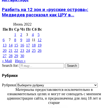
Разбить на 12 зон и «русские острова»:
Медведев рассказал как ЦРУ в...
Июнь 2022
Пн
Вт
Ср
Чт
Пт
Сб
Вс
1
2
3
4
5
6
7
8
9
10
11
12
13
14
15
16
17
18
19
20
21
22
23
24
25
26
27
28
29
30
« Май
Июл »
Search for:
Search
Рубрики
Рубрики
Материалы предоставляются исключительно в
ознакомительных целях и могут не совпадать с мнением
администрации сайта, и предназначены для лиц 18 лет и
старше