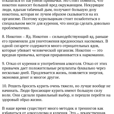
отказаться от пагубной привычки. Но стоит помнить, что
никотин наносит большой вред окружающим. Некурящие
люди, вдыхая табачный дым, получают большую дозу
никотина, которая не лучим образом сказывается на их
организме. Поэтому курильщикам стоит позаботиться о
специальном месте для курения, что иногда сделать довольно
проблематично.
8. Никотин – Яд. Никотин – сильнодействующий яд, раньше
его применяли для уничтожения вредоносных насекомых. В
одной сигарете содержится много отрицательных ядов,
которые убивает человеческий организм. Никотин — это
вредная привычка, которая приравнивается к наркомании.
9. Отказ от курения и употребления алкоголя. Отказ от этих
привычек дает положительные результаты буквально через
несколько дней. Продлевается жизнь, появляется энергия,
экономия денег и многое другое.
10. Решить бросить курить очень тяжело, но лучше вообще не
начинать. Люди бросающие курить имеют большую силу
воли. Они сделали правильный выбор, и перешли перейти на
здоровый образ жизни.
В наше время существует много методик и тренингов как
избавиться от алкоголизма и курения. Это – лекарственная,