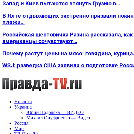
Запад и Киев пытаются втянуть Грузию в…
В Ялте отдыхающих экстренно призвали покин
пляжи…
Российская шестовичка Разина рассказала, как
американцы сочувствуют…
Почему растут цены на мясо: говядина, курица
WSJ: разведка США заявила о подготовке Росс
Новости
Украина
Юрий Подоляка — ВИДЕО
Михаил Онуфриенко — Видео
Россия
Мир
ТВ Онлайн