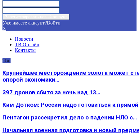
Уже имеете аккаунт?
Войти
X
Новости
ТВ Онлайн
Контакты
Топ
Крупнейшее месторождение золота может ст
опорой экономики…
397 дронов сбито за ночь над 13…
Ким Дотком: России надо готовиться к прямо
Пентагон рассекретил дело о падении НЛО с…
Начальная военная подготовка и новый предм