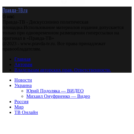
Правда-ТВ.ru
О нас
Правда-ТВ - Дискуссионно политическая
площадка.Использование материалов издания допускается
только при одновременном размещении гиперссылки на
оригинал в «Правда-ТВ»
@2023 - www.pravda-tv.ru. Все права принадлежат
правообладателям.
Главная
Авторам
Владельцам авторских прав. Ответственности.
Новости
Украина
Юрий Подоляка — ВИДЕО
Михаил Онуфриенко — Видео
Россия
Мир
ТВ Онлайн