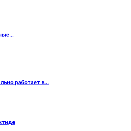
ые...
ьно работает в...
ктиде