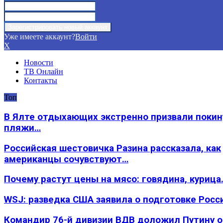
Уже имеете аккаунт?
Войти
X
Новости
ТВ Онлайн
Контакты
Топ
В Ялте отдыхающих экстренно призвали покин
пляжи…
Российская шестовичка Разина рассказала, как
американцы сочувствуют…
Почему растут цены на мясо: говядина, курица
WSJ: разведка США заявила о подготовке Росс
Командир 76-й дивизии ВДВ доложил Путину 