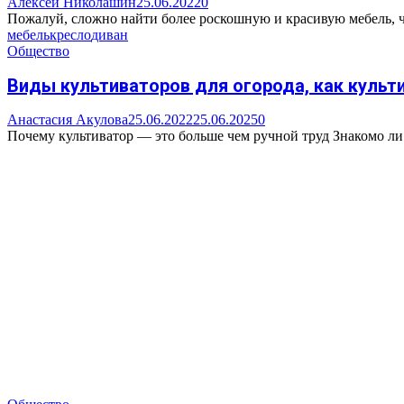
Алексей Николашин
25.06.2022
0
Пожалуй, сложно найти более роскошную и красивую мебель, чем
мебель
кресло
диван
Общество
Виды культиваторов для огорода, как культ
Анастасия Акулова
25.06.2022
25.06.2025
0
Почему культиватор — это больше чем ручной труд Знакомо ли 