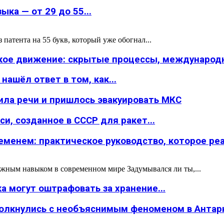
ка — от 29 до 55...
атента на 55 букв, который уже обогнал...
ское движение: скрытые процессы, международн
ашёл ответ в том, как...
ила речи и пришлось эвакуировать МКС
и, созданное в СССР для ракет...
менем: практическое руководство, которое реал
жным навыком в современном мире Задумывался ли ты,...
а могут оштрафовать за хранение...
толкнулись с необъяснимым феноменом в Антар