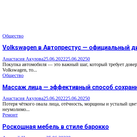
Общество
Volkswagen в Автопрестус — официальный д
Анастасия Акулова
25.06.2022
25.06.2025
0
Покупка автомобиля — это важный шаг, который требует довер
Volkswagen, то...
Общество
Массаж лица — эффективный способ сохран
Анастасия Акулова
25.06.2022
25.06.2025
0
Потеря чёткого овала лица, отёчность, морщины и усталый цвет
неумолимо...
Ремонт
Роскошная мебель в стиле барокко