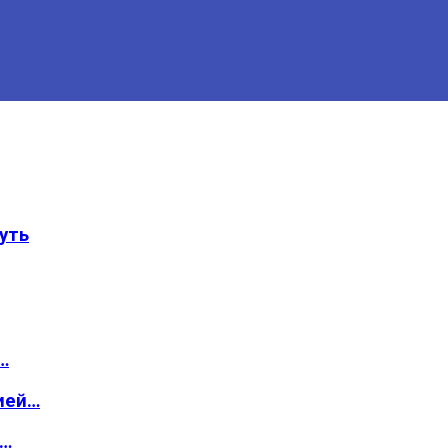
уть
…
ией…
о…