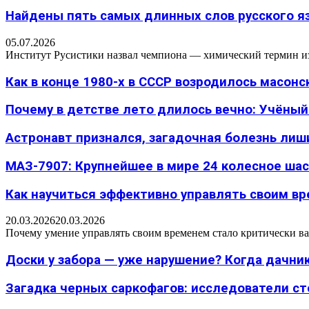
Найдены пять самых длинных слов русского язы
05.07.2026
Институт Русистики назвал чемпиона — химический термин из п
Как в конце 1980-х в СССР возродилось масон
Почему в детстве лето длилось вечно: Учёный н
Астронавт признался, загадочная болезнь лиш
МАЗ-7907: Крупнейшее в мире 24 колесное шасс
Как научиться эффективно управлять своим вре
20.03.2026
20.03.2026
Почему умение управлять своим временем стало критически ва
Доски у забора — уже нарушение? Когда дачник
Загадка черных саркофагов: исследователи с