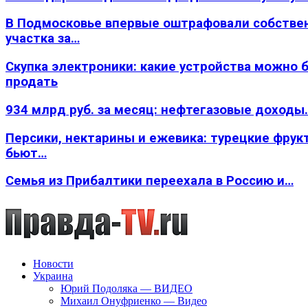
В Подмосковье впервые оштрафовали собстве
участка за…
Скупка электроники: какие устройства можно 
продать
934 млрд руб. за месяц: нефтегазовые доходы
Персики, нектарины и ежевика: турецкие фрук
бьют…
Семья из Прибалтики переехала в Россию и…
Новости
Украина
Юрий Подоляка — ВИДЕО
Михаил Онуфриенко — Видео