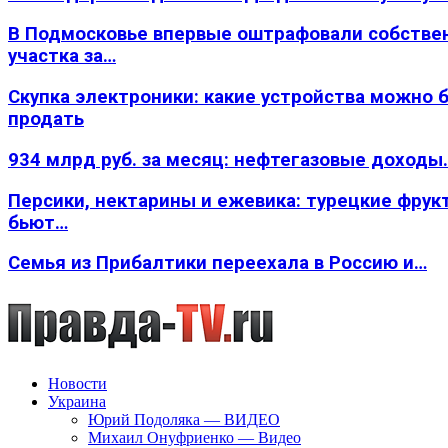
В Подмосковье впервые оштрафовали собстве
участка за…
Скупка электроники: какие устройства можно 
продать
934 млрд руб. за месяц: нефтегазовые доходы
Персики, нектарины и ежевика: турецкие фрук
бьют…
Семья из Прибалтики переехала в Россию и…
Новости
Украина
Юрий Подоляка — ВИДЕО
Михаил Онуфриенко — Видео