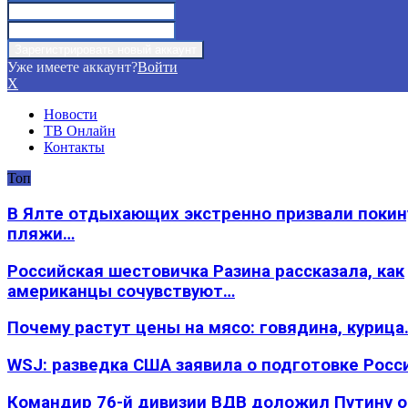
Уже имеете аккаунт?
Войти
X
Новости
ТВ Онлайн
Контакты
Топ
В Ялте отдыхающих экстренно призвали покин
пляжи…
Российская шестовичка Разина рассказала, как
американцы сочувствуют…
Почему растут цены на мясо: говядина, курица
WSJ: разведка США заявила о подготовке Росс
Командир 76-й дивизии ВДВ доложил Путину 