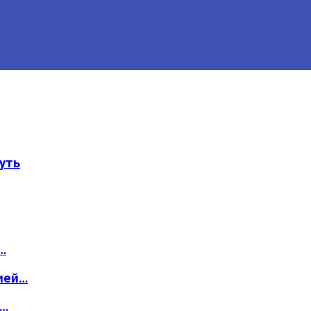
уть
…
ией…
о…