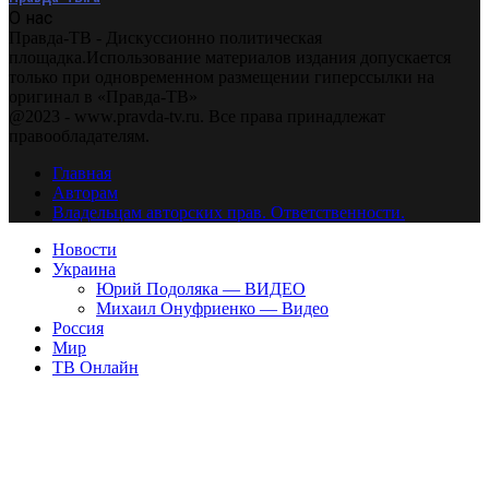
О нас
Правда-ТВ - Дискуссионно политическая
площадка.Использование материалов издания допускается
только при одновременном размещении гиперссылки на
оригинал в «Правда-ТВ»
@2023 - www.pravda-tv.ru. Все права принадлежат
правообладателям.
Главная
Авторам
Владельцам авторских прав. Ответственности.
Новости
Украина
Юрий Подоляка — ВИДЕО
Михаил Онуфриенко — Видео
Россия
Мир
ТВ Онлайн