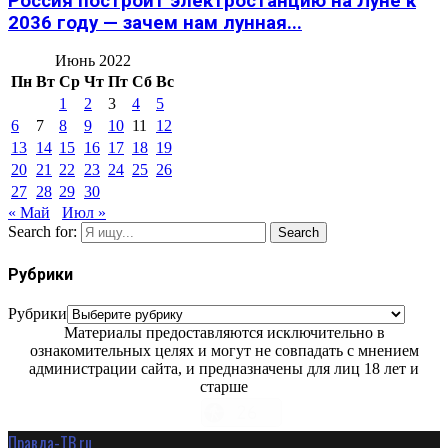
Россия построит электростанцию на Луне к
2036 году — зачем нам лунная...
Июнь 2022
Пн
Вт
Ср
Чт
Пт
Сб
Вс
1
2
3
4
5
6
7
8
9
10
11
12
13
14
15
16
17
18
19
20
21
22
23
24
25
26
27
28
29
30
« Май
Июл »
Search for:
Search
Рубрики
Рубрики
Материалы предоставляются исключительно в
ознакомительных целях и могут не совпадать с мнением
администрации сайта, и предназначены для лиц 18 лет и
старше
Правда-ТВ.ru