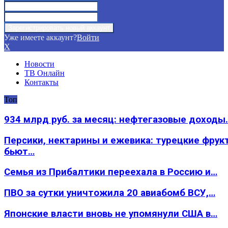
Уже имеете аккаунт?
Войти
X
Новости
ТВ Онлайн
Контакты
Топ
934 млрд руб. за месяц: нефтегазовые доходы
Персики, нектарины и ежевика: турецкие фрук
бьют…
Семья из Прибалтики переехала в Россию и…
ПВО за сутки уничтожила 20 авиабомб ВСУ,…
Японские власти вновь не упомянули США в…