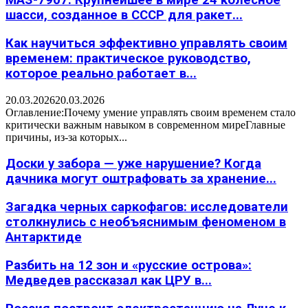
МАЗ-7907: Крупнейшее в мире 24 колесное
шасси, созданное в СССР для ракет...
Как научиться эффективно управлять своим
временем: практическое руководство,
которое реально работает в...
20.03.2026
20.03.2026
Оглавление:Почему умение управлять своим временем стало
критически важным навыком в современном миреГлавные
причины, из-за которых...
Доски у забора — уже нарушение? Когда
дачника могут оштрафовать за хранение...
Загадка черных саркофагов: исследователи
столкнулись с необъяснимым феноменом в
Антарктиде
Разбить на 12 зон и «русские острова»:
Медведев рассказал как ЦРУ в...