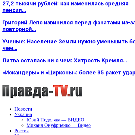
27,2 тысячи рублей: как изменилась средняя
пенсия…
Григорий Лепс извинился перед фанатами из-з
повторной…
Ученые: Население Земли нужно уменьшить б
чем…
Литва осталась ни с чем: Хитрость Кремля…
«Искандеры» и «Цирконы»: более 35 ракет уда
Новости
Украина
Юрий Подоляка — ВИДЕО
Михаил Онуфриенко — Видео
Россия