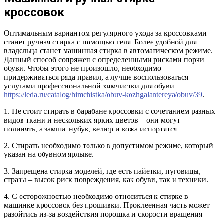
кроссовок
Оптимальным вариантом регулярного ухода за кроссовками
станет ручная стирка с помощью геля. Более удобной для
владельца станет машинная стирка в автоматическом режиме.
Данный способ сопряжен с определенными рисками порчи
обуви. Чтобы этого не произошло, необходимо
придерживаться ряда правил, а лучше воспользоваться
услугами профессиональной химчистки для обуви —
https://leda.ru/catalog/himchistka/obuv-kozhgalantereya/obuv/39
.
1. Не стоит стирать в барабане кроссовки с сочетанием разных
видов ткани и нескольких ярких цветов – они могут
полинять, а замша, нубук, велюр и кожа испортятся.
2. Стирать необходимо только в допустимом режиме, который
указан на обувном ярлыке.
3. Запрещена стирка моделей, где есть пайетки, пуговицы,
стразы – высок риск повреждения, как обуви, так и техники.
4. С осторожностью необходимо относиться к стирке в
машинке кроссовок без прошивки. Проклеенная часть может
разойтись из-за воздействия порошка и скорости вращения