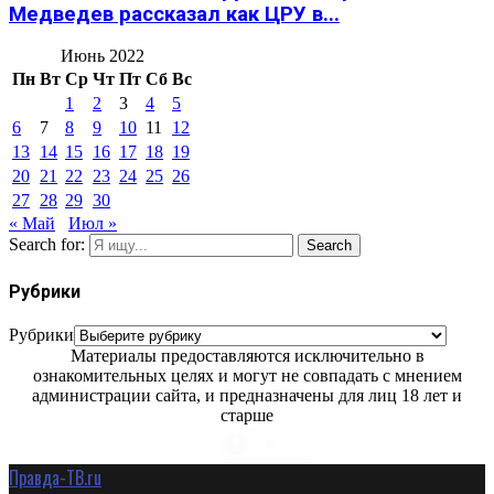
Медведев рассказал как ЦРУ в...
Июнь 2022
Пн
Вт
Ср
Чт
Пт
Сб
Вс
1
2
3
4
5
6
7
8
9
10
11
12
13
14
15
16
17
18
19
20
21
22
23
24
25
26
27
28
29
30
« Май
Июл »
Search for:
Search
Рубрики
Рубрики
Материалы предоставляются исключительно в
ознакомительных целях и могут не совпадать с мнением
администрации сайта, и предназначены для лиц 18 лет и
старше
Правда-ТВ.ru