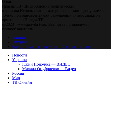
О нас
Правда-ТВ - Дискуссионно политическая
площадка.Использование материалов издания допускается
только при одновременном размещении гиперссылки на
оригинал в «Правда-ТВ»
@2023 - www.pravda-tv.ru. Все права принадлежат
правообладателям.
Главная
Авторам
Владельцам авторских прав. Ответственности.
Новости
Украина
Юрий Подоляка — ВИДЕО
Михаил Онуфриенко — Видео
Россия
Мир
ТВ Онлайн