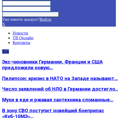
Уже имеете аккаунт?
Войти
X
Новости
ТВ Онлайн
Контакты
Топ
Экс-чиновники Германии, Франции и США
предложили новую…
Пилипсон: кризис в НАТО на Западе называют…
Число заявлений об НЛО в Германии достигло
Мухи в еде и ржавая сантехника сломанные…
В зону СВО поступит новейший боеприпас
«Куб-10МЭ»…