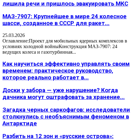
лишила речи и пришлось эвакуировать МКС
МАЗ-7907: Крупнейшее в мире 24 колесное
шасси, созданное в СССР для ракет...
25.03.2026
Оглавление:Проект для мобильных ядерных комплексов в
условиях холодной войныКонструкция МАЗ-7907: 24
ведущих колеса и газотурбинная...
Как научиться эффективно управлять своим
временем: практическое руководство,
которое реально работает в...
Доски у забора — уже нарушение? Когда
дачника могут оштрафовать за хранение...
Загадка черных саркофагов: исследователи
столкнулись с необъяснимым феноменом в
Антарктиде
Разбить на 12 зон и «русские острова»: