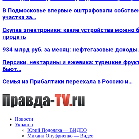
В Подмосковье впервые оштрафовали собстве
участка за…
Скупка электроники: какие устройства можно 
продать
934 млрд руб. за месяц: нефтегазовые доходы
Персики, нектарины и ежевика: турецкие фрук
бьют…
Семья из Прибалтики переехала в Россию и…
Новости
Украина
Юрий Подоляка — ВИДЕО
Михаил Онуфриенко — Видео