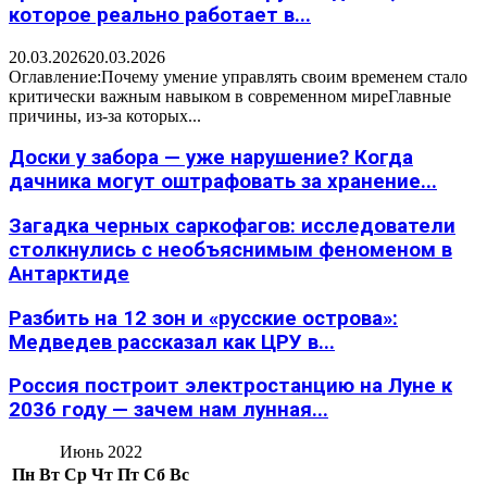
которое реально работает в...
20.03.2026
20.03.2026
Оглавление:Почему умение управлять своим временем стало
критически важным навыком в современном миреГлавные
причины, из-за которых...
Доски у забора — уже нарушение? Когда
дачника могут оштрафовать за хранение...
Загадка черных саркофагов: исследователи
столкнулись с необъяснимым феноменом в
Антарктиде
Разбить на 12 зон и «русские острова»:
Медведев рассказал как ЦРУ в...
Россия построит электростанцию на Луне к
2036 году — зачем нам лунная...
Июнь 2022
Пн
Вт
Ср
Чт
Пт
Сб
Вс