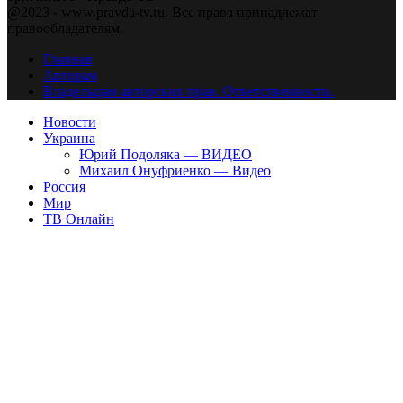
@2023 - www.pravda-tv.ru. Все права принадлежат
правообладателям.
Главная
Авторам
Владельцам авторских прав. Ответственности.
Новости
Украина
Юрий Подоляка — ВИДЕО
Михаил Онуфриенко — Видео
Россия
Мир
ТВ Онлайн