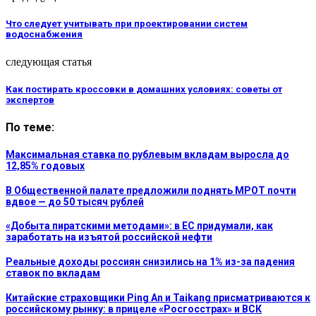
Что следует учитывать при проектировании систем
водоснабжения
следующая статья
Как постирать кроссовки в домашних условиях: советы от
экспертов
По теме:
Максимальная ставка по рублевым вкладам выросла до
12,85% годовых
В Общественной палате предложили поднять МРОТ почти
вдвое — до 50 тысяч рублей
«Добыта пиратскими методами»: в ЕС придумали, как
заработать на изъятой российской нефти
Реальные доходы россиян снизились на 1% из-за падения
ставок по вкладам
Китайские страховщики Ping An и Taikang присматриваются к
российскому рынку: в прицеле «Росгосстрах» и ВСК