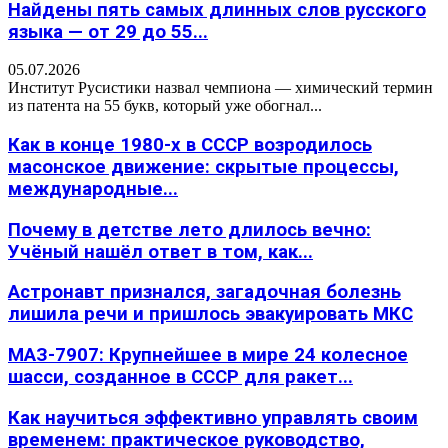
Найдены пять самых длинных слов русского
языка — от 29 до 55...
05.07.2026
Институт Русистики назвал чемпиона — химический термин
из патента на 55 букв, который уже обогнал...
Как в конце 1980-х в СССР возродилось
масонское движение: скрытые процессы,
международные...
Почему в детстве лето длилось вечно:
Учёный нашёл ответ в том, как...
Астронавт признался, загадочная болезнь
лишила речи и пришлось эвакуировать МКС
МАЗ-7907: Крупнейшее в мире 24 колесное
шасси, созданное в СССР для ракет...
Как научиться эффективно управлять своим
временем: практическое руководство,