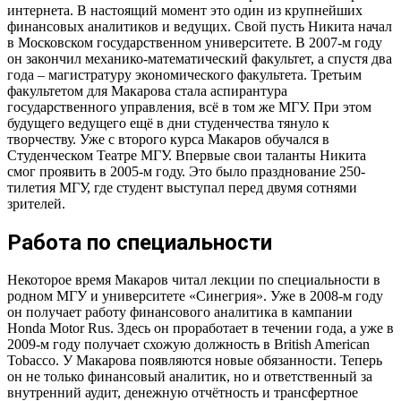
интернета. В настоящий момент это один из крупнейших
финансовых аналитиков и ведущих. Свой пусть Никита начал
в Московском государственном университете. В 2007-м году
он закончил механико-математический факультет, а спустя два
года – магистратуру экономического факультета. Третьим
факультетом для Макарова стала аспирантура
государственного управления, всё в том же МГУ. При этом
будущего ведущего ещё в дни студенчества тянуло к
творчеству. Уже с второго курса Макаров обучался в
Студенческом Театре МГУ. Впервые свои таланты Никита
смог проявить в 2005-м году. Это было празднование 250-
тилетия МГУ, где студент выступал перед двумя сотнями
зрителей.
Работа по специальности
Некоторое время Макаров читал лекции по специальности в
родном МГУ и университете «Синегрия». Уже в 2008-м году
он получает работу финансового аналитика в кампании
Honda Motor Rus. Здесь он проработает в течении года, а уже в
2009-м году получает схожую должность в British American
Tobacco. У Макарова появляются новые обязанности. Теперь
он не только финансовый аналитик, но и ответственный за
внутренний аудит, денежную отчётность и трансфертное