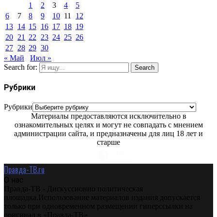
1
2
3
4
5
6
7
8
9
10
11
12
13
14
15
16
17
18
19
20
21
22
23
24
25
26
27
28
29
30
« Май
Июл »
Search for:
Search
Рубрики
Рубрики
Материалы предоставляются исключительно в
ознакомительных целях и могут не совпадать с мнением
администрации сайта, и предназначены для лиц 18 лет и
старше
Правда-ТВ.ru
О нас
Правда-ТВ - Дискуссионно политическая
площадка.Использование материалов издания допускается
только при одновременном размещении гиперссылки на
оригинал в «Правда-ТВ»