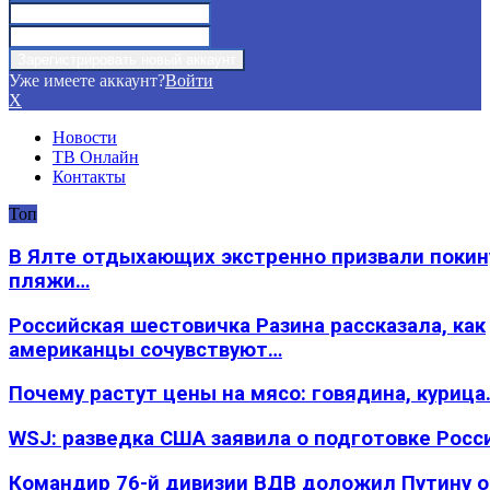
Уже имеете аккаунт?
Войти
X
Новости
ТВ Онлайн
Контакты
Топ
В Ялте отдыхающих экстренно призвали покин
пляжи…
Российская шестовичка Разина рассказала, как
американцы сочувствуют…
Почему растут цены на мясо: говядина, курица
WSJ: разведка США заявила о подготовке Росс
Командир 76-й дивизии ВДВ доложил Путину 