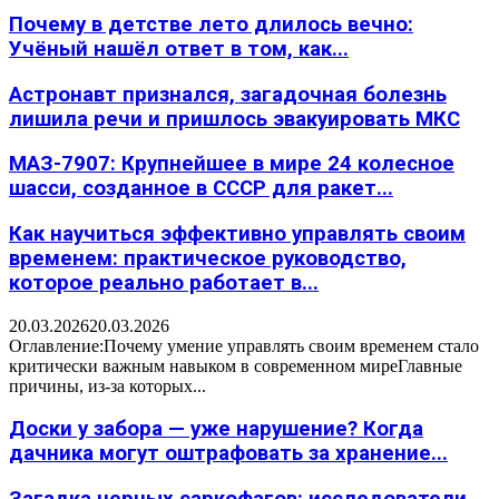
Почему в детстве лето длилось вечно:
Учёный нашёл ответ в том, как...
Астронавт признался, загадочная болезнь
лишила речи и пришлось эвакуировать МКС
МАЗ-7907: Крупнейшее в мире 24 колесное
шасси, созданное в СССР для ракет...
Как научиться эффективно управлять своим
временем: практическое руководство,
которое реально работает в...
20.03.2026
20.03.2026
Оглавление:Почему умение управлять своим временем стало
критически важным навыком в современном миреГлавные
причины, из-за которых...
Доски у забора — уже нарушение? Когда
дачника могут оштрафовать за хранение...