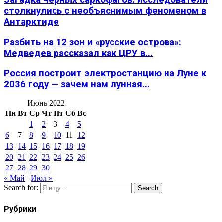
Загадка черных саркофагов: исследователи
столкнулись с необъяснимым феноменом в
Антарктиде
Разбить на 12 зон и «русские острова»:
Медведев рассказал как ЦРУ в...
Россия построит электростанцию на Луне к
2036 году — зачем нам лунная...
Июнь 2022
Пн
Вт
Ср
Чт
Пт
Сб
Вс
1
2
3
4
5
6
7
8
9
10
11
12
13
14
15
16
17
18
19
20
21
22
23
24
25
26
27
28
29
30
« Май
Июл »
Search for:
Search
Рубрики