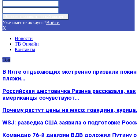
Уже имеете аккаунт?
Войти
X
Новости
ТВ Онлайн
Контакты
Топ
В Ялте отдыхающих экстренно призвали покин
пляжи…
Российская шестовичка Разина рассказала, как
американцы сочувствуют…
Почему растут цены на мясо: говядина, курица
WSJ: разведка США заявила о подготовке Росс
Командир 76-й дивизии ВДВ доложил Путину 