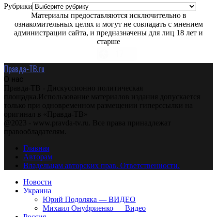
Рубрики
Материалы предоставляются исключительно в
ознакомительных целях и могут не совпадать с мнением
администрации сайта, и предназначены для лиц 18 лет и
старше
Правда-ТВ.ru
О нас
Правда-ТВ - Дискуссионно политическая
площадка.Использование материалов издания допускается
только при одновременном размещении гиперссылки на
оригинал в «Правда-ТВ»
@2023 - www.pravda-tv.ru. Все права принадлежат
правообладателям.
Главная
Авторам
Владельцам авторских прав. Ответственности.
Новости
Украина
Юрий Подоляка — ВИДЕО
Михаил Онуфриенко — Видео
Россия