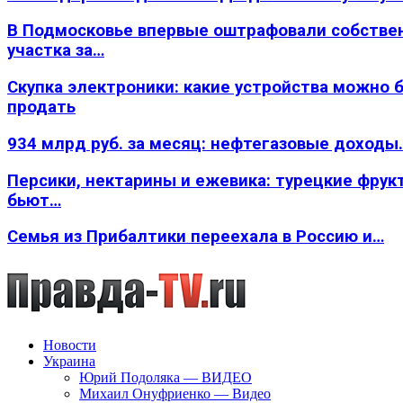
В Подмосковье впервые оштрафовали собстве
участка за…
Скупка электроники: какие устройства можно 
продать
934 млрд руб. за месяц: нефтегазовые доходы
Персики, нектарины и ежевика: турецкие фрук
бьют…
Семья из Прибалтики переехала в Россию и…
Новости
Украина
Юрий Подоляка — ВИДЕО
Михаил Онуфриенко — Видео