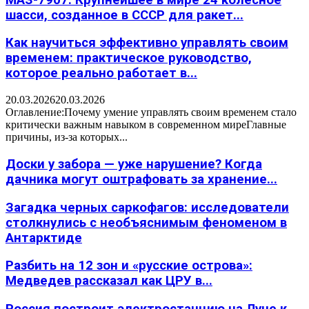
шасси, созданное в СССР для ракет...
Как научиться эффективно управлять своим
временем: практическое руководство,
которое реально работает в...
20.03.2026
20.03.2026
Оглавление:Почему умение управлять своим временем стало
критически важным навыком в современном миреГлавные
причины, из-за которых...
Доски у забора — уже нарушение? Когда
дачника могут оштрафовать за хранение...
Загадка черных саркофагов: исследователи
столкнулись с необъяснимым феноменом в
Антарктиде
Разбить на 12 зон и «русские острова»:
Медведев рассказал как ЦРУ в...
Россия построит электростанцию на Луне к