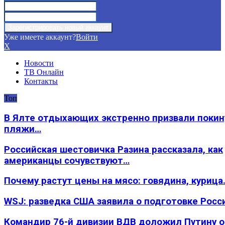
Уже имеете аккаунт?
Войти
X
Новости
ТВ Онлайн
Контакты
Топ
В Ялте отдыхающих экстренно призвали покин
пляжи…
Российская шестовичка Разина рассказала, как
американцы сочувствуют…
Почему растут цены на мясо: говядина, курица
WSJ: разведка США заявила о подготовке Росс
Командир 76-й дивизии ВДВ доложил Путину 