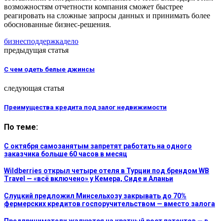
возможностям отчетности компания сможет быстрее
реагировать на сложные запросы данных и принимать более
обоснованные бизнес-решения.
бизнес
поддержка
дело
предыдущая статья
С чем одеть белые джинсы
следующая статья
Преимущества кредита под залог недвижимости
По теме:
С октября самозанятым запретят работать на одного
заказчика больше 60 часов в месяц
Wildberries открыл четыре отеля в Турции под брендом WB
Travel — «всё включено» у Кемера, Сиде и Аланьи
Слуцкий предложил Минсельхозу закрывать до 70%
фермерских кредитов госпоручительством — вместо залога
Предприниматели жалуются на кратный рост патентов — в