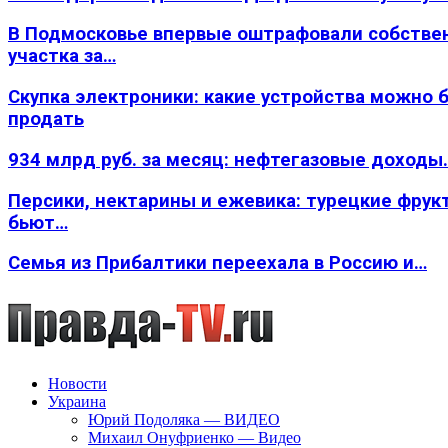
В Подмосковье впервые оштрафовали собстве
участка за…
Скупка электроники: какие устройства можно 
продать
934 млрд руб. за месяц: нефтегазовые доходы
Персики, нектарины и ежевика: турецкие фрук
бьют…
Семья из Прибалтики переехала в Россию и…
Новости
Украина
Юрий Подоляка — ВИДЕО
Михаил Онуфриенко — Видео