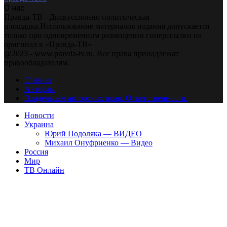
О нас
Правда-ТВ - Дискуссионно политическая
площадка.Использование материалов издания допускается
только при одновременном размещении гиперссылки на
оригинал в «Правда-ТВ»
@2023 - www.pravda-tv.ru. Все права принадлежат
правообладателям.
Главная
Авторам
Владельцам авторских прав. Ответственности.
Новости
Украина
Юрий Подоляка — ВИДЕО
Михаил Онуфриенко — Видео
Россия
Мир
ТВ Онлайн