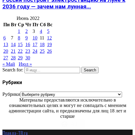
2036 году — зачем нам лунная...
Июнь 2022
Пн
Вт
Ср
Чт
Пт
Сб
Вс
1
2
3
4
5
6
7
8
9
10
11
12
13
14
15
16
17
18
19
20
21
22
23
24
25
26
27
28
29
30
« Май
Июл »
Search for:
Search
Рубрики
Рубрики
Материалы предоставляются исключительно в
ознакомительных целях и могут не совпадать с мнением
администрации сайта, и предназначены для лиц 18 лет и
старше
Правда-ТВ.ru