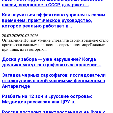
шасси, созданное в СССР для ракет...
Как научиться эффективно управлять своим
временем: практическое руководство,
которое реально работает в...
20.03.2026
20.03.2026
Оглавление:Почему умение управлять своим временем стало
критически важным навыком в современном миреГлавные
причины, из-за которых...
Доски у забора — уже нарушение? Когда
дачника могут оштрафовать за хранение...
Загадка черных саркофагов: исследователи
столкнулись с необъяснимым феноменом в
Антарктиде
Разбить на 12 зон и «русские острова»:
Медведев рассказал как ЦРУ в...
Россия построит электростанцию на Луне к