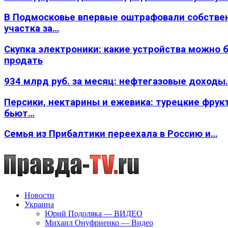
В Подмосковье впервые оштрафовали собстве
участка за…
Скупка электроники: какие устройства можно 
продать
934 млрд руб. за месяц: нефтегазовые доходы
Персики, нектарины и ежевика: турецкие фрук
бьют…
Семья из Прибалтики переехала в Россию и…
Новости
Украина
Юрий Подоляка — ВИДЕО
Михаил Онуфриенко — Видео