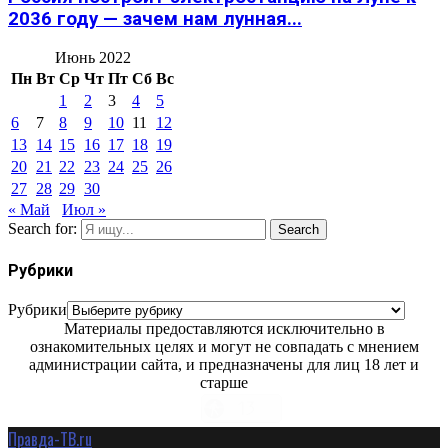
2036 году — зачем нам лунная...
Июнь 2022
Пн
Вт
Ср
Чт
Пт
Сб
Вс
1
2
3
4
5
6
7
8
9
10
11
12
13
14
15
16
17
18
19
20
21
22
23
24
25
26
27
28
29
30
« Май
Июл »
Search for:
Search
Рубрики
Рубрики
Материалы предоставляются исключительно в
ознакомительных целях и могут не совпадать с мнением
администрации сайта, и предназначены для лиц 18 лет и
старше
Правда-ТВ.ru