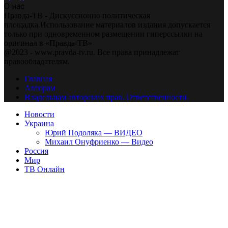
О нас
Правда-ТВ - Дискуссионно политическая
площадка.Использование материалов издания допускается
только при одновременном размещении гиперссылки на
оригинал в «Правда-ТВ»
@2023 - www.pravda-tv.ru. Все права принадлежат
правообладателям.
Главная
Авторам
Владельцам авторских прав. Ответственности.
Новости
Украина
Юрий Подоляка — ВИДЕО
Михаил Онуфриенко — Видео
Россия
Мир
ТВ Онлайн