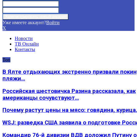
Уже имеете аккаунт?
Войти
X
Новости
ТВ Онлайн
Контакты
Топ
В Ялте отдыхающих экстренно призвали покин
пляжи…
Российская шестовичка Разина рассказала, как
американцы сочувствуют…
Почему растут цены на мясо: говядина, курица
WSJ: разведка США заявила о подготовке Росс
Командир 76-й дивизии ВДВ доложил Путину 