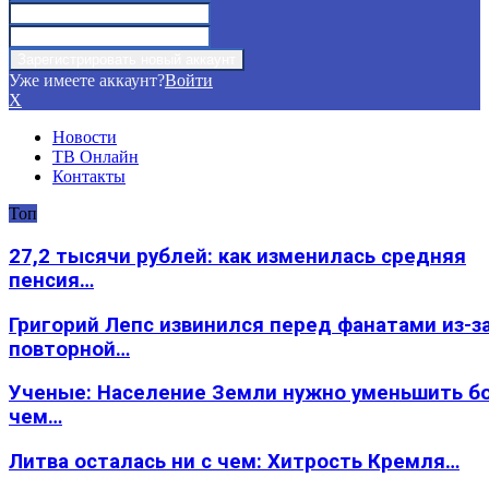
Уже имеете аккаунт?
Войти
X
Новости
ТВ Онлайн
Контакты
Топ
27,2 тысячи рублей: как изменилась средняя
пенсия…
Григорий Лепс извинился перед фанатами из-з
повторной…
Ученые: Население Земли нужно уменьшить б
чем…
Литва осталась ни с чем: Хитрость Кремля…