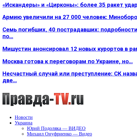
«Искандеры» и «Цирконы»: более 35 ракет уда
Армию увеличили на 27 000 человек: Минобор
Семь погибших, 40 пострадавших: подробности
по…
Мишустин анонсировал 12 новых курортов в р
Москва готова к переговорам по Украине, но…
Несчастный случай или преступление: СК назв
две…
Новости
Украина
Юрий Подоляка — ВИДЕО
Михаил Онуфриенко — Видео