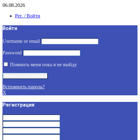
06.08.2026
Рег. / Войти
Войти
Username or email
Password
Помнить меня пока я не выйду
Вспомнить пароль?
X
Регистрация