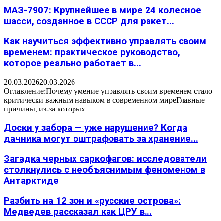
МАЗ-7907: Крупнейшее в мире 24 колесное
шасси, созданное в СССР для ракет...
Как научиться эффективно управлять своим
временем: практическое руководство,
которое реально работает в...
20.03.2026
20.03.2026
Оглавление:Почему умение управлять своим временем стало
критически важным навыком в современном миреГлавные
причины, из-за которых...
Доски у забора — уже нарушение? Когда
дачника могут оштрафовать за хранение...
Загадка черных саркофагов: исследователи
столкнулись с необъяснимым феноменом в
Антарктиде
Разбить на 12 зон и «русские острова»:
Медведев рассказал как ЦРУ в...