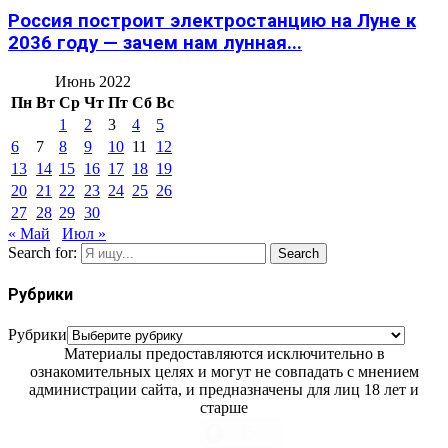
Россия построит электростанцию на Луне к
2036 году — зачем нам лунная...
Июнь 2022
Пн
Вт
Ср
Чт
Пт
Сб
Вс
1
2
3
4
5
6
7
8
9
10
11
12
13
14
15
16
17
18
19
20
21
22
23
24
25
26
27
28
29
30
« Май
Июл »
Search for:
Search
Рубрики
Рубрики
Материалы предоставляются исключительно в
ознакомительных целях и могут не совпадать с мнением
администрации сайта, и предназначены для лиц 18 лет и
старше