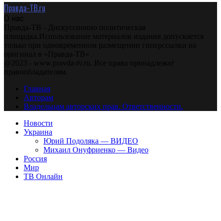
Правда-ТВ.ru
О нас
Правда-ТВ - Дискуссионно политическая
площадка.Использование материалов издания допускается
только при одновременном размещении гиперссылки на
оригинал в «Правда-ТВ»
@2023 - www.pravda-tv.ru. Все права принадлежат
правообладателям.
Главная
Авторам
Владельцам авторских прав. Ответственности.
Новости
Украина
Юрий Подоляка — ВИДЕО
Михаил Онуфриенко — Видео
Россия
Мир
ТВ Онлайн