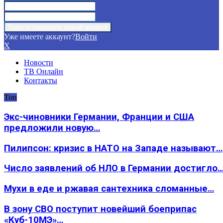
Уже имеете аккаунт?
Войти
X
Новости
ТВ Онлайн
Контакты
Топ
Экс-чиновники Германии, Франции и США
предложили новую…
Пилипсон: кризис в НАТО на Западе называют…
Число заявлений об НЛО в Германии достигло
Мухи в еде и ржавая сантехника сломанные…
В зону СВО поступит новейший боеприпас
«Куб-10МЭ»…