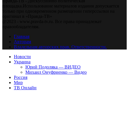
Правда-ТВ - Дискуссионно политическая
площадка.Использование материалов издания допускается
только при одновременном размещении гиперссылки на
оригинал в «Правда-ТВ»
@2023 - www.pravda-tv.ru. Все права принадлежат
правообладателям.
Главная
Авторам
Владельцам авторских прав. Ответственности.
Новости
Украина
Юрий Подоляка — ВИДЕО
Михаил Онуфриенко — Видео
Россия
Мир
ТВ Онлайн