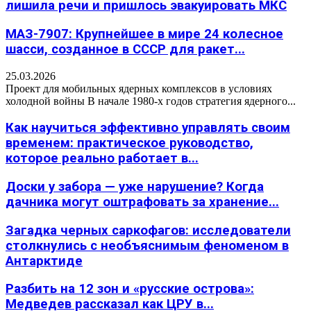
лишила речи и пришлось эвакуировать МКС
МАЗ-7907: Крупнейшее в мире 24 колесное
шасси, созданное в СССР для ракет...
25.03.2026
Проект для мобильных ядерных комплексов в условиях
холодной войны В начале 1980-х годов стратегия ядерного...
Как научиться эффективно управлять своим
временем: практическое руководство,
которое реально работает в...
Доски у забора — уже нарушение? Когда
дачника могут оштрафовать за хранение...
Загадка черных саркофагов: исследователи
столкнулись с необъяснимым феноменом в
Антарктиде
Разбить на 12 зон и «русские острова»:
Медведев рассказал как ЦРУ в...