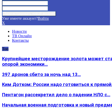
Уже имеете аккаунт?
Войти
X
Новости
ТВ Онлайн
Контакты
Топ
Крупнейшее месторождение золота может ст
опорой экономики…
397 дронов сбито за ночь над 13…
Ким Дотком: России надо готовиться к прямо
Пентагон рассекретил дело о падении НЛО с…
Начальная военная подготовка и новый предм