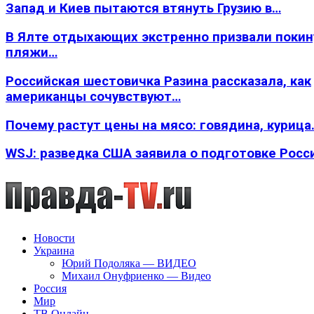
Запад и Киев пытаются втянуть Грузию в…
В Ялте отдыхающих экстренно призвали покин
пляжи…
Российская шестовичка Разина рассказала, как
американцы сочувствуют…
Почему растут цены на мясо: говядина, курица
WSJ: разведка США заявила о подготовке Росс
Новости
Украина
Юрий Подоляка — ВИДЕО
Михаил Онуфриенко — Видео
Россия
Мир
ТВ Онлайн