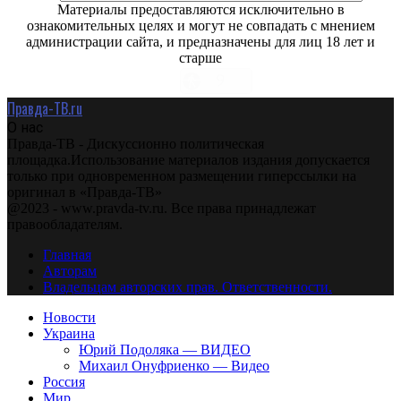
Материалы предоставляются исключительно в
ознакомительных целях и могут не совпадать с мнением
администрации сайта, и предназначены для лиц 18 лет и
старше
Правда-ТВ.ru
О нас
Правда-ТВ - Дискуссионно политическая
площадка.Использование материалов издания допускается
только при одновременном размещении гиперссылки на
оригинал в «Правда-ТВ»
@2023 - www.pravda-tv.ru. Все права принадлежат
правообладателям.
Главная
Авторам
Владельцам авторских прав. Ответственности.
Новости
Украина
Юрий Подоляка — ВИДЕО
Михаил Онуфриенко — Видео
Россия
Мир