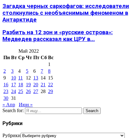
Загадка черных саркофагов: исследователи
столкнулись с необъяснимым феноменом в
Антарктиде
Разбить на 12 зон и «русские острова»:
Медведев рассказал как ЦРУ в...
Май 2022
Пн
Вт
Ср
Чт
Пт
Сб
Вс
1
2
3
4
5
6
7
8
9
10
11
12
13
14
15
16
17
18
19
20
21
22
23
24
25
26
27
28
29
30
31
« Апр
Июн »
Search for:
Search
Рубрики
Рубрики