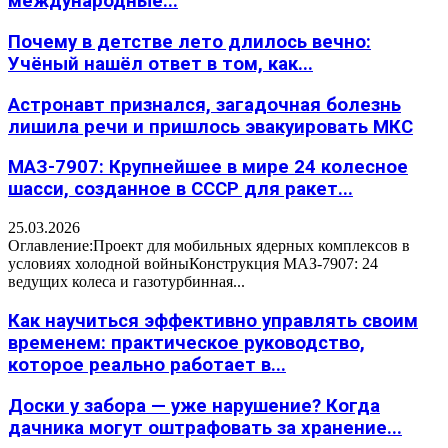
международные...
Почему в детстве лето длилось вечно:
Учёный нашёл ответ в том, как...
Астронавт признался, загадочная болезнь
лишила речи и пришлось эвакуировать МКС
МАЗ-7907: Крупнейшее в мире 24 колесное
шасси, созданное в СССР для ракет...
25.03.2026
Оглавление:Проект для мобильных ядерных комплексов в
условиях холодной войныКонструкция МАЗ-7907: 24
ведущих колеса и газотурбинная...
Как научиться эффективно управлять своим
временем: практическое руководство,
которое реально работает в...
Доски у забора — уже нарушение? Когда
дачника могут оштрафовать за хранение...