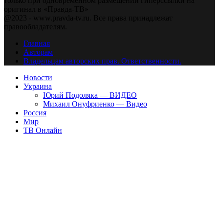
только при одновременном размещении гиперссылки на
оригинал в «Правда-ТВ»
@2023 - www.pravda-tv.ru. Все права принадлежат
правообладателям.
Главная
Авторам
Владельцам авторских прав. Ответственности.
Новости
Украина
Юрий Подоляка — ВИДЕО
Михаил Онуфриенко — Видео
Россия
Мир
ТВ Онлайн