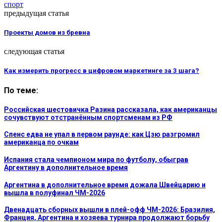
спорт
предыдущая статья
Проекты домов из бревна
следующая статья
Как измерить прогресс в цифровом маркетинге за 3 шага?
По теме:
Российская шестовичка Разина рассказала, как американцы
сочувствуют отстранённым спортсменам из РФ
Спенс едва не упал в первом раунде: как Цзю разгромил
американца по очкам
Испания стала чемпионом мира по футболу, обыграв
Аргентину в дополнительное время
Аргентина в дополнительное время дожала Швейцарию и
вышла в полуфинал ЧМ-2026
Двенадцать сборных вышли в плей-офф ЧМ-2026: Бразилия,
Франция, Аргентина и хозяева турнира продолжают борьбу