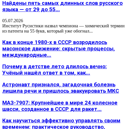
Найдены пять самых длинных слов русского
языка — от 29 до 55...
05.07.2026
Институт Русистики назвал чемпиона — химический термин
из патента на 55 букв, который уже обогнал...
Как в конце 1980-х в СССР возродилось
масонское движение: скрытые процессы,
международные...
Почему в детстве лето длилось вечно:
Учёный нашёл ответ в том, как...
Астронавт признался, загадочная болезнь
лишила речи и пришлось эвакуировать МКС
МАЗ-7907: Крупнейшее в мире 24 колесное
шасси, созданное в СССР для ракет...
Как научиться эффективно управлять своим
временем: практическое руководство,