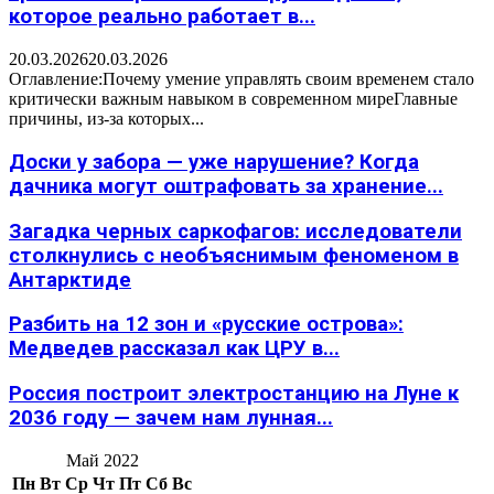
которое реально работает в...
20.03.2026
20.03.2026
Оглавление:Почему умение управлять своим временем стало
критически важным навыком в современном миреГлавные
причины, из-за которых...
Доски у забора — уже нарушение? Когда
дачника могут оштрафовать за хранение...
Загадка черных саркофагов: исследователи
столкнулись с необъяснимым феноменом в
Антарктиде
Разбить на 12 зон и «русские острова»:
Медведев рассказал как ЦРУ в...
Россия построит электростанцию на Луне к
2036 году — зачем нам лунная...
Май 2022
Пн
Вт
Ср
Чт
Пт
Сб
Вс