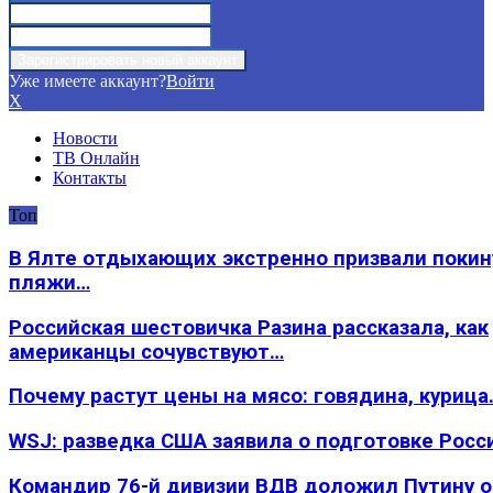
Уже имеете аккаунт?
Войти
X
Новости
ТВ Онлайн
Контакты
Топ
В Ялте отдыхающих экстренно призвали покин
пляжи…
Российская шестовичка Разина рассказала, как
американцы сочувствуют…
Почему растут цены на мясо: говядина, курица
WSJ: разведка США заявила о подготовке Росс
Командир 76-й дивизии ВДВ доложил Путину 