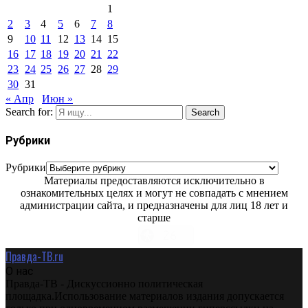
1
2
3
4
5
6
7
8
9
10
11
12
13
14
15
16
17
18
19
20
21
22
23
24
25
26
27
28
29
30
31
« Апр
Июн »
Search for:
Search
Рубрики
Рубрики
Материалы предоставляются исключительно в
ознакомительных целях и могут не совпадать с мнением
администрации сайта, и предназначены для лиц 18 лет и
старше
Правда-ТВ.ru
О нас
Правда-ТВ - Дискуссионно политическая
площадка.Использование материалов издания допускается