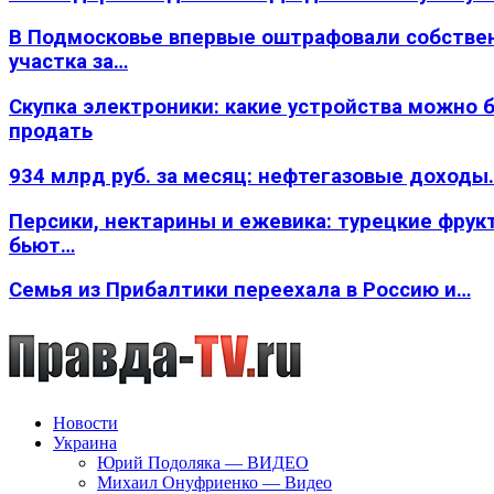
В Подмосковье впервые оштрафовали собстве
участка за…
Скупка электроники: какие устройства можно 
продать
934 млрд руб. за месяц: нефтегазовые доходы
Персики, нектарины и ежевика: турецкие фрук
бьют…
Семья из Прибалтики переехала в Россию и…
Новости
Украина
Юрий Подоляка — ВИДЕО
Михаил Онуфриенко — Видео