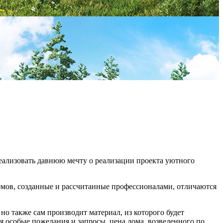
еализовать давнюю мечту о реализации проекта уютного
омов, созданные и рассчитанные профессионалами, отличаются
но также сам производит материал, из которого будет
я особые пожелания и запросы, цена дома, возведенного по