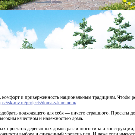
о, комфорт и приверженность национальным традициям. Чтобы р
tps://sk-mv.ru/projects/doma-s-kaminom/
.
одобрать подходящего для себя — ничего страшного. Проекты д
высоким качеством и надежностью дома.
вых проектов деревянных домов различного типа и конструкции, 
зможности выбора и сниженный уровень цен. И даже если имеютс