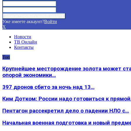
Уже имеете аккаунт?
Войти
X
Новости
ТВ Онлайн
Контакты
Топ
Крупнейшее месторождение золота может ст
опорой экономики…
397 дронов сбито за ночь над 13…
Ким Дотком: России надо готовиться к прямо
Пентагон рассекретил дело о падении НЛО с…
Начальная военная подготовка и новый предм