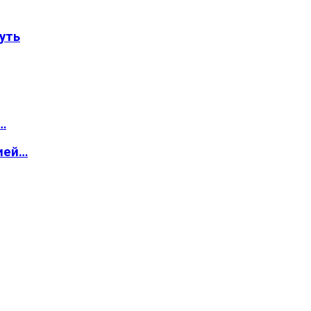
уть
…
ией…