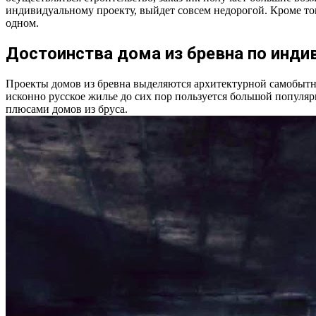
индивидуальному проекту, выйдет совсем недорогой. Кроме то
одном.
Достоинства дома из бревна по инди
Проекты домов из бревна выделяются архитектурной самобытно
исконно русское жилье до сих пор пользуется большой популя
плюсами домов из бруса.