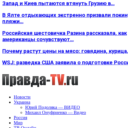
Запад и Киев пытаются втянуть Грузию в…
В Ялте отдыхающих экстренно призвали покин
пляжи…
Российская шестовичка Разина рассказала, как
американцы сочувствуют…
Почему растут цены на мясо: говядина, курица
WSJ: разведка США заявила о подготовке Росс
Новости
Украина
Юрий Подоляка — ВИДЕО
Михаил Онуфриенко — Видео
Россия
Мир
ТВ Онлайн