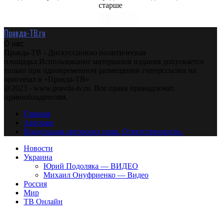
старше
Правда-ТВ.ru
О нас
Правда-ТВ - Дискуссионно политическая
площадка.Использование материалов издания допускается
только при одновременном размещении гиперссылки на
оригинал в «Правда-ТВ»
@2023 - www.pravda-tv.ru. Все права принадлежат
правообладателям.
Главная
Авторам
Владельцам авторских прав. Ответственности.
Новости
Украина
Юрий Подоляка — ВИДЕО
Михаил Онуфриенко — Видео
Россия
Мир
ТВ Онлайн