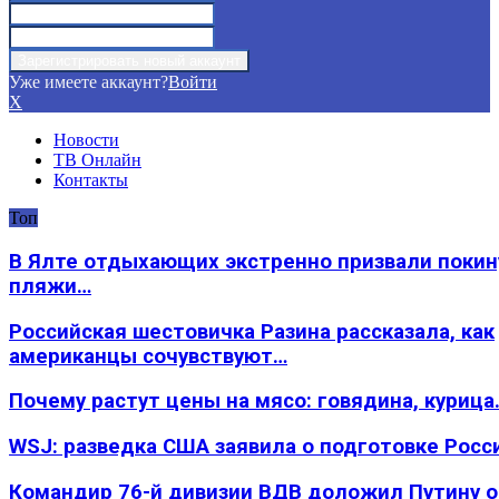
Уже имеете аккаунт?
Войти
X
Новости
ТВ Онлайн
Контакты
Топ
В Ялте отдыхающих экстренно призвали покин
пляжи…
Российская шестовичка Разина рассказала, как
американцы сочувствуют…
Почему растут цены на мясо: говядина, курица
WSJ: разведка США заявила о подготовке Росс
Командир 76-й дивизии ВДВ доложил Путину 