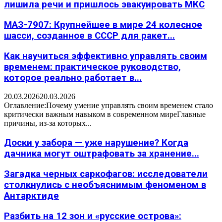
лишила речи и пришлось эвакуировать МКС
МАЗ-7907: Крупнейшее в мире 24 колесное
шасси, созданное в СССР для ракет...
Как научиться эффективно управлять своим
временем: практическое руководство,
которое реально работает в...
20.03.2026
20.03.2026
Оглавление:Почему умение управлять своим временем стало
критически важным навыком в современном миреГлавные
причины, из-за которых...
Доски у забора — уже нарушение? Когда
дачника могут оштрафовать за хранение...
Загадка черных саркофагов: исследователи
столкнулись с необъяснимым феноменом в
Антарктиде
Разбить на 12 зон и «русские острова»: