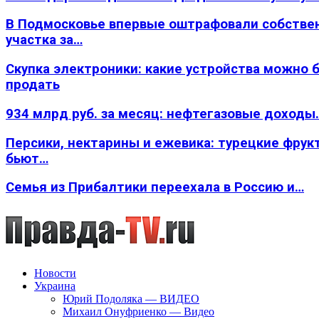
В Подмосковье впервые оштрафовали собстве
участка за…
Скупка электроники: какие устройства можно 
продать
934 млрд руб. за месяц: нефтегазовые доходы
Персики, нектарины и ежевика: турецкие фрук
бьют…
Семья из Прибалтики переехала в Россию и…
Новости
Украина
Юрий Подоляка — ВИДЕО
Михаил Онуфриенко — Видео