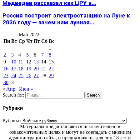
Медведев рассказал как ЦРУ в...
Россия построит электростанцию на Луне к
2036 году — зачем нам лунная...
Май 2022
Пн
Вт
Ср
Чт
Пт
Сб
Вс
1
2
3
4
5
6
7
8
9
10
11
12
13
14
15
16
17
18
19
20
21
22
23
24
25
26
27
28
29
30
31
« Апр
Июн »
Search for:
Search
Рубрики
Рубрики
Материалы предоставляются исключительно в
ознакомительных целях и могут не совпадать с мнением
администрации сайта, и предназначены для лиц 18 лет и