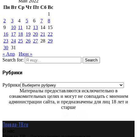
Май 2022
Пн
Вт
Ср
Чт
Пт
Сб
Вс
1
2
3
4
5
6
7
8
9
10
11
12
13
14
15
16
17
18
19
20
21
22
23
24
25
26
27
28
29
30
31
« Апр
Июн »
Search for:
Search
Рубрики
Рубрики
Материалы предоставляются исключительно в
ознакомительных целях и могут не совпадать с мнением
администрации сайта, и предназначены для лиц 18 лет и
старше
Правда-ТВ.ru
О нас
Правда-ТВ - Дискуссионно политическая