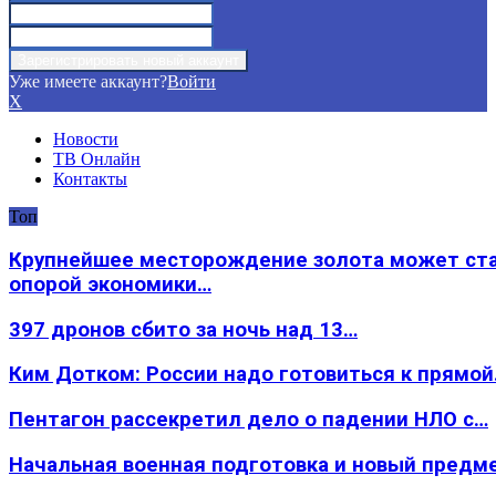
Уже имеете аккаунт?
Войти
X
Новости
ТВ Онлайн
Контакты
Топ
Крупнейшее месторождение золота может ст
опорой экономики…
397 дронов сбито за ночь над 13…
Ким Дотком: России надо готовиться к прямо
Пентагон рассекретил дело о падении НЛО с…
Начальная военная подготовка и новый предм