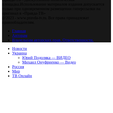
площадка.Использование материалов издания допускается
только при одновременном размещении гиперссылки на
оригинал в «Правда-ТВ»
@2023 - www.pravda-tv.ru. Все права принадлежат
правообладателям.
Главная
Авторам
Владельцам авторских прав. Ответственности.
Новости
Украина
Юрий Подоляка — ВИДЕО
Михаил Онуфриенко — Видео
Россия
Мир
ТВ Онлайн