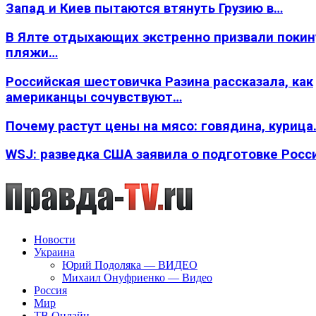
Запад и Киев пытаются втянуть Грузию в…
В Ялте отдыхающих экстренно призвали покин
пляжи…
Российская шестовичка Разина рассказала, как
американцы сочувствуют…
Почему растут цены на мясо: говядина, курица
WSJ: разведка США заявила о подготовке Росс
Новости
Украина
Юрий Подоляка — ВИДЕО
Михаил Онуфриенко — Видео
Россия
Мир
ТВ Онлайн