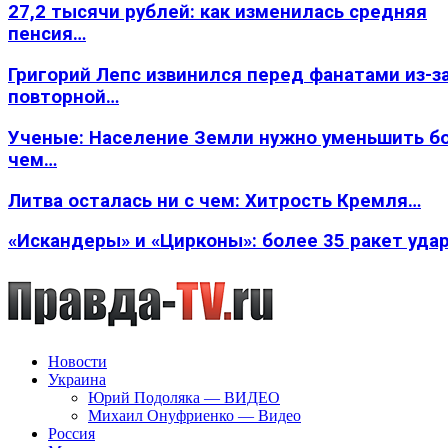
27,2 тысячи рублей: как изменилась средняя
пенсия…
Григорий Лепс извинился перед фанатами из-з
повторной…
Ученые: Население Земли нужно уменьшить б
чем…
Литва осталась ни с чем: Хитрость Кремля…
«Искандеры» и «Цирконы»: более 35 ракет уда
Новости
Украина
Юрий Подоляка — ВИДЕО
Михаил Онуфриенко — Видео
Россия