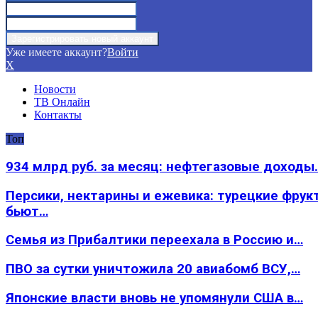
Уже имеете аккаунт?
Войти
X
Новости
ТВ Онлайн
Контакты
Топ
934 млрд руб. за месяц: нефтегазовые доходы
Персики, нектарины и ежевика: турецкие фрук
бьют…
Семья из Прибалтики переехала в Россию и…
ПВО за сутки уничтожила 20 авиабомб ВСУ,…
Японские власти вновь не упомянули США в…