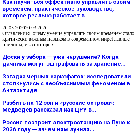
Как научиться эффективно управлять своим
временем: практическое руководство,
которое реально работает в...
20.03.2026
20.03.2026
Оглавление:Почему умение управлять своим временем стало
критически важным навыком в современном миреГлавные
причины, из-за которых...
Доски у забора — уже нарушение? Когда
дачника могут оштрафовать за хранение...
Загадка черных саркофагов: исследователи
столкнулись с необъяснимым феноменом в
Антарктиде
Разбить на 12 зон и «русские острова»:
Медведев рассказал как ЦРУ в...
Россия построит электростанцию на Луне к
2036 году — зачем нам лунная...