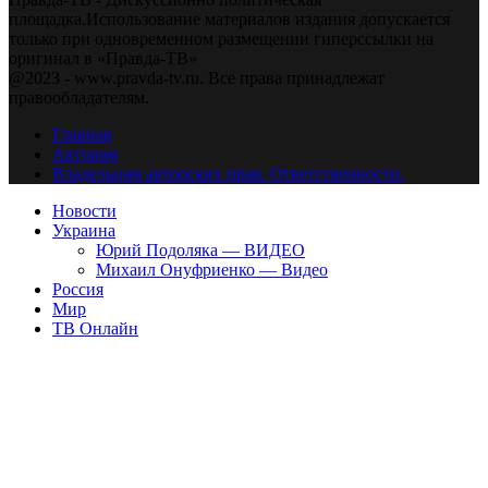
площадка.Использование материалов издания допускается
только при одновременном размещении гиперссылки на
оригинал в «Правда-ТВ»
@2023 - www.pravda-tv.ru. Все права принадлежат
правообладателям.
Главная
Авторам
Владельцам авторских прав. Ответственности.
Новости
Украина
Юрий Подоляка — ВИДЕО
Михаил Онуфриенко — Видео
Россия
Мир
ТВ Онлайн