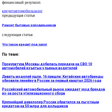
финансовый результат.
кредит
автомобиль
залог
предыдущая статья
Ремонт бытовых холодильников
следующая статья
Что такое кредит под залог
По теме:
Прокуратура Москвы добилась передачи на СВО 10
автомобилей изъятых у пьяных водителей
Девять моделей ушли, 16 пришли: Китайские автобренды
обновили линейку в России за первый квартал 2026 года
Российский автомобильный рынок ожидает уход брендов
из-за роста утилизационного сбора
Крупнейший девелопер России обратился за льготным
кредитом на 50 млрд для дольщиков