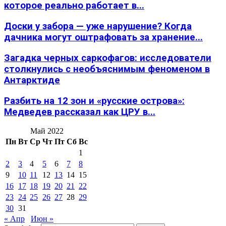
которое реально работает в...
Доски у забора — уже нарушение? Когда
дачника могут оштрафовать за хранение...
Загадка черных саркофагов: исследователи
столкнулись с необъяснимым феноменом в
Антарктиде
Разбить на 12 зон и «русские острова»:
Медведев рассказал как ЦРУ в...
Май 2022
Пн
Вт
Ср
Чт
Пт
Сб
Вс
1
2
3
4
5
6
7
8
9
10
11
12
13
14
15
16
17
18
19
20
21
22
23
24
25
26
27
28
29
30
31
« Апр
Июн »