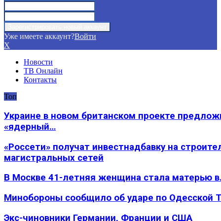
Уже имеете аккаунт?
Войти
X
Новости
ТВ Онлайн
Контакты
Топ
Украине в новом британском проекте предлож
«ядерный…
«Россети» получат инвестнадбавку на строите
магистральных сетей
В Москве 41-летняя женщина стала матерью в
Минобороны сообщило об ударе по Одесской 
Экс-чиновники Германии, Франции и США