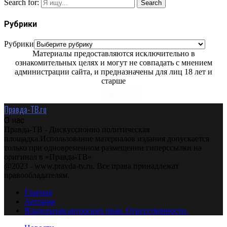
Search for:
Search
Рубрики
Рубрики
Материалы предоставляются исключительно в
ознакомительных целях и могут не совпадать с мнением
администрации сайта, и предназначены для лиц 18 лет и
старше
Правда-ТВ.ru
О нас
Правда-ТВ - Дискуссионно политическая
площадка.Использование материалов издания допускается
только при одновременном размещении гиперссылки на
оригинал в «Правда-ТВ»
@2023 - www.pravda-tv.ru. Все права принадлежат
правообладателям.
Главная
Авторам
Владельцам авторских прав. Ответственности.