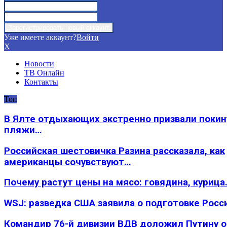
Уже имеете аккаунт?
Войти
X
Новости
ТВ Онлайн
Контакты
Топ
В Ялте отдыхающих экстренно призвали покин
пляжи…
Российская шестовичка Разина рассказала, как
американцы сочувствуют…
Почему растут цены на мясо: говядина, курица
WSJ: разведка США заявила о подготовке Росс
Командир 76-й дивизии ВДВ доложил Путину 