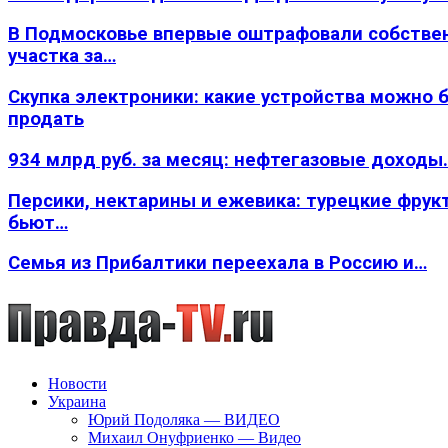
В Подмосковье впервые оштрафовали собстве
участка за…
Скупка электроники: какие устройства можно 
продать
934 млрд руб. за месяц: нефтегазовые доходы
Персики, нектарины и ежевика: турецкие фрук
бьют…
Семья из Прибалтики переехала в Россию и…
Новости
Украина
Юрий Подоляка — ВИДЕО
Михаил Онуфриенко — Видео