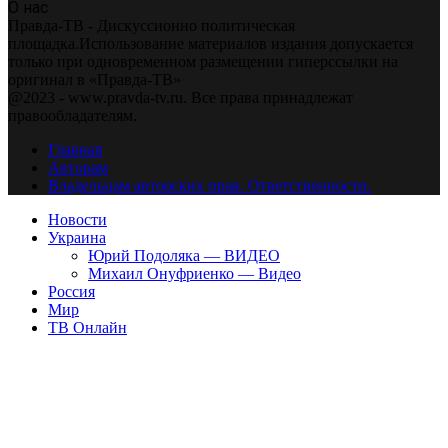
О нас
Правда-ТВ - Дискуссионно политическая
площадка.Использование материалов издания допускается
только при одновременном размещении гиперссылки на
оригинал в «Правда-ТВ»
@2023 - www.pravda-tv.ru. Все права принадлежат
правообладателям.
Главная
Авторам
Владельцам авторских прав. Ответственности.
Новости
Украина
Юрий Подоляка — ВИДЕО
Михаил Онуфриенко — Видео
Россия
Мир
ТВ Онлайн