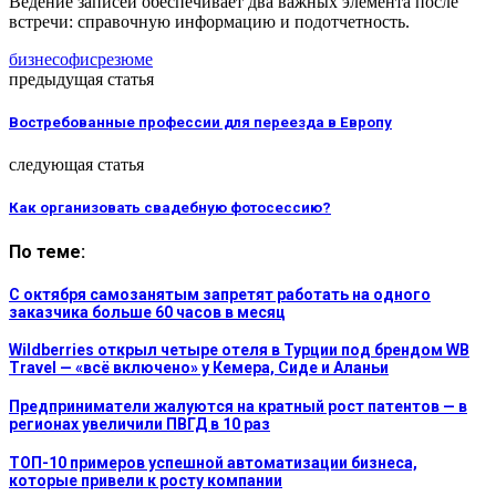
Ведение записей обеспечивает два важных элемента после
встречи: справочную информацию и подотчетность.
бизнес
офис
резюме
предыдущая статья
Востребованные профессии для переезда в Европу
следующая статья
Как организовать свадебную фотосессию?
По теме:
С октября самозанятым запретят работать на одного
заказчика больше 60 часов в месяц
Wildberries открыл четыре отеля в Турции под брендом WB
Travel — «всё включено» у Кемера, Сиде и Аланьи
Предприниматели жалуются на кратный рост патентов — в
регионах увеличили ПВГД в 10 раз
ТОП-10 примеров успешной автоматизации бизнеса,
которые привели к росту компании