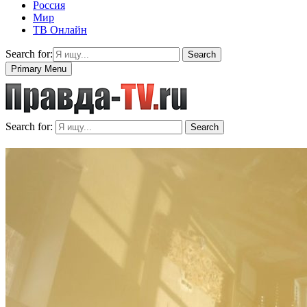
Россия
Мир
ТВ Онлайн
Search for:
Search
Primary Menu
Search for:
Search