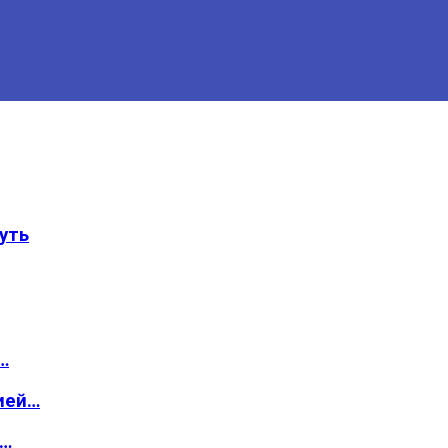
уть
…
ией…
о…