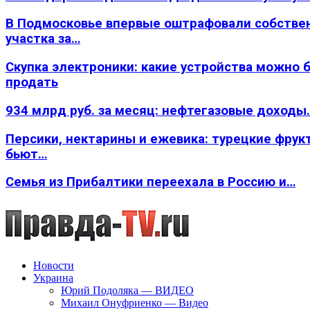
В Подмосковье впервые оштрафовали собстве
участка за…
Скупка электроники: какие устройства можно 
продать
934 млрд руб. за месяц: нефтегазовые доходы
Персики, нектарины и ежевика: турецкие фрук
бьют…
Семья из Прибалтики переехала в Россию и…
Новости
Украина
Юрий Подоляка — ВИДЕО
Михаил Онуфриенко — Видео