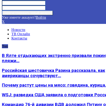
Уже имеете аккаунт?
Войти
X
Новости
ТВ Онлайн
Контакты
Топ
В Ялте отдыхающих экстренно призвали покин
пляжи…
Российская шестовичка Разина рассказала, как
американцы сочувствуют…
Почему растут цены на мясо: говядина, курица
WSJ: разведка США заявила о подготовке Росс
Командир 76-й дивизии ВДВ доложил Путину 