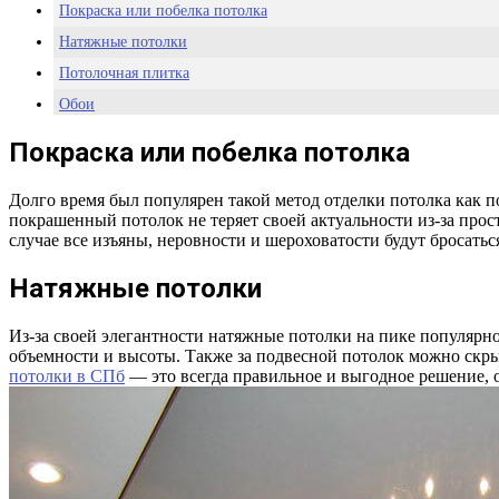
Покраска или побелка потолка
Натяжные потолки
Потолочная плитка
Обои
Гипсокартон
Покраска или побелка потолка
Реечный потолок
Долго время был популярен такой метод отделки потолка как по
покрашенный потолок не теряет своей актуальности из-за прос
случае все изъяны, неровности и шероховатости будут бросаться
Натяжные потолки
Из-за своей элегантности натяжные потолки на пике популярн
объемности и высоты. Также за подвесной потолок можно скрыт
потолки в СПб
— это всегда правильное и выгодное решение, 