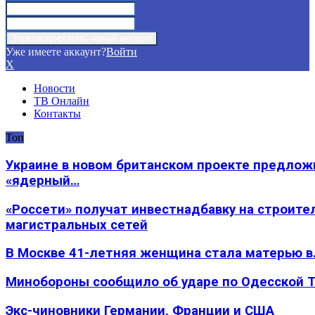
Уже имеете аккаунт?
Войти
X
Новости
ТВ Онлайн
Контакты
Топ
Украине в новом британском проекте предлож
«ядерный…
«Россети» получат инвестнадбавку на строите
магистральных сетей
В Москве 41-летняя женщина стала матерью в
Минобороны сообщило об ударе по Одесской 
Экс-чиновники Германии, Франции и США