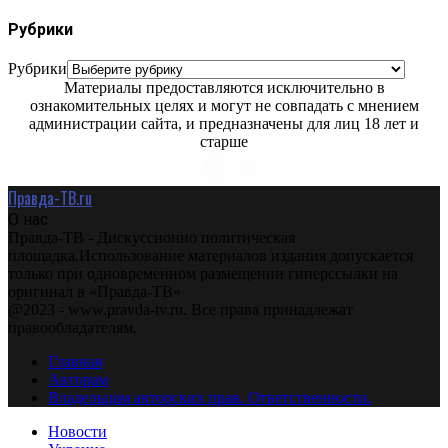
Рубрики
Рубрики
Материалы предоставляются исключительно в
ознакомительных целях и могут не совпадать с мнением
администрации сайта, и предназначены для лиц 18 лет и
старше
Правда-ТВ.ru
О нас
Правда-ТВ - Дискуссионно политическая
площадка.Использование материалов издания допускается
только при одновременном размещении гиперссылки на
оригинал в «Правда-ТВ»
@2023 - www.pravda-tv.ru. Все права принадлежат
правообладателям.
Главная
Авторам
Владельцам авторских прав. Ответственности.
Новости