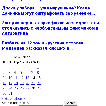
Доски у забора — уже нарушение? Когда
дачника могут оштрафовать за хранение...
Загадка черных саркофагов: исследователи
столкнулись с необъяснимым феноменом в
Антарктиде
Разбить на 12 зон и «русские острова»:
Медведев рассказал как ЦРУ в...
Май 2022
Пн
Вт
Ср
Чт
Пт
Сб
Вс
1
2
3
4
5
6
7
8
9
10
11
12
13
14
15
16
17
18
19
20
21
22
23
24
25
26
27
28
29
30
31
« Апр
Июн »
Search for:
Search