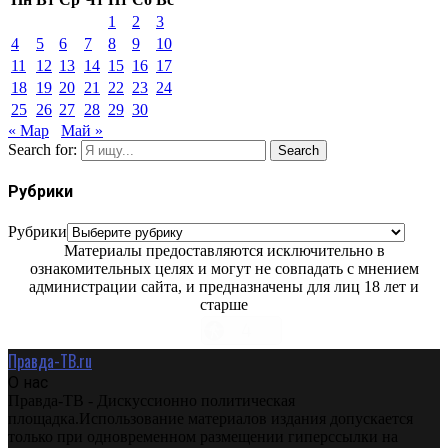
1
2
3
4
5
6
7
8
9
10
11
12
13
14
15
16
17
18
19
20
21
22
23
24
25
26
27
28
29
30
« Мар
Май »
Search for:
Search
Рубрики
Рубрики
Материалы предоставляются исключительно в
ознакомительных целях и могут не совпадать с мнением
администрации сайта, и предназначены для лиц 18 лет и
старше
Правда-ТВ.ru
О нас
Правда-ТВ - Дискуссионно политическая
площадка.Использование материалов издания допускается
только при одновременном размещении гиперссылки на