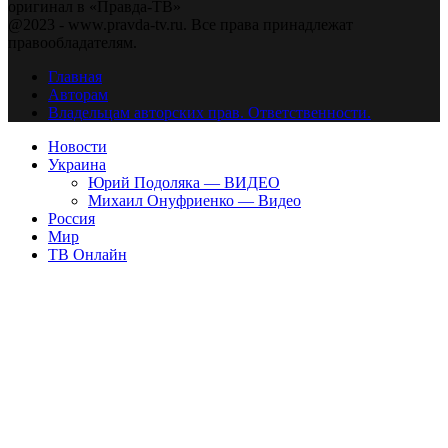
оригинал в «Правда-ТВ»
@2023 - www.pravda-tv.ru. Все права принадлежат
правообладателям.
Главная
Авторам
Владельцам авторских прав. Ответственности.
Новости
Украина
Юрий Подоляка — ВИДЕО
Михаил Онуфриенко — Видео
Россия
Мир
ТВ Онлайн