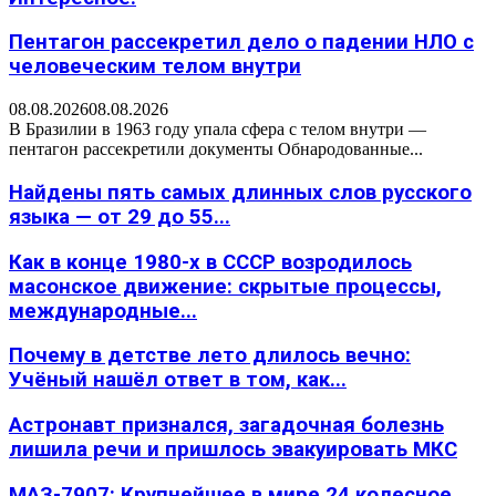
Пентагон рассекретил дело о падении НЛО с
человеческим телом внутри
08.08.2026
08.08.2026
В Бразилии в 1963 году упала сфера с телом внутри —
пентагон рассекретили документы Обнародованные...
Найдены пять самых длинных слов русского
языка — от 29 до 55...
Как в конце 1980-х в СССР возродилось
масонское движение: скрытые процессы,
международные...
Почему в детстве лето длилось вечно:
Учёный нашёл ответ в том, как...
Астронавт признался, загадочная болезнь
лишила речи и пришлось эвакуировать МКС
МАЗ-7907: Крупнейшее в мире 24 колесное