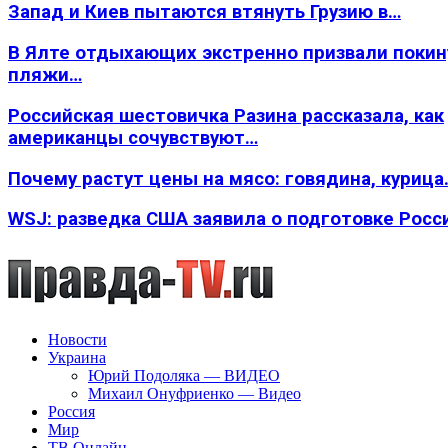
Запад и Киев пытаются втянуть Грузию в…
В Ялте отдыхающих экстренно призвали покин
пляжи…
Российская шестовичка Разина рассказала, как
американцы сочувствуют…
Почему растут цены на мясо: говядина, курица
WSJ: разведка США заявила о подготовке Росс
Новости
Украина
Юрий Подоляка — ВИДЕО
Михаил Онуфриенко — Видео
Россия
Мир
ТВ Онлайн