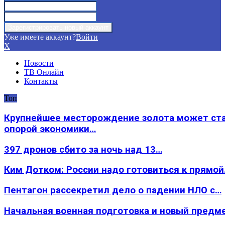
Уже имеете аккаунт?
Войти
X
Новости
ТВ Онлайн
Контакты
Топ
Крупнейшее месторождение золота может ст
опорой экономики…
397 дронов сбито за ночь над 13…
Ким Дотком: России надо готовиться к прямо
Пентагон рассекретил дело о падении НЛО с…
Начальная военная подготовка и новый предм