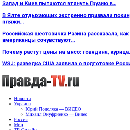
Запад и Киев пытаются втянуть Грузию в…
В Ялте отдыхающих экстренно призвали покин
пляжи…
Российская шестовичка Разина рассказала, как
американцы сочувствуют…
Почему растут цены на мясо: говядина, курица
WSJ: разведка США заявила о подготовке Росс
Новости
Украина
Юрий Подоляка — ВИДЕО
Михаил Онуфриенко — Видео
Россия
Мир
ТВ Онлайн