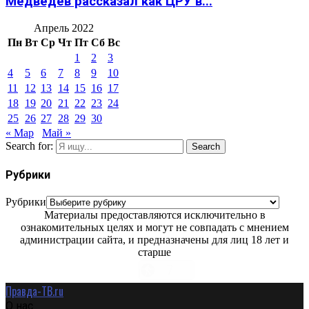
Медведев рассказал как ЦРУ в...
Апрель 2022
Пн
Вт
Ср
Чт
Пт
Сб
Вс
1
2
3
4
5
6
7
8
9
10
11
12
13
14
15
16
17
18
19
20
21
22
23
24
25
26
27
28
29
30
« Мар
Май »
Search for:
Search
Рубрики
Рубрики
Материалы предоставляются исключительно в
ознакомительных целях и могут не совпадать с мнением
администрации сайта, и предназначены для лиц 18 лет и
старше
Правда-ТВ.ru
О нас