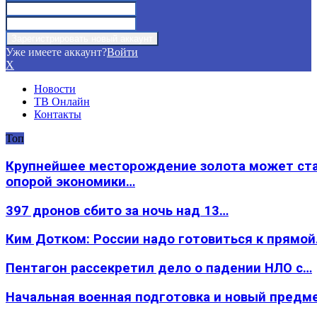
Уже имеете аккаунт?
Войти
X
Новости
ТВ Онлайн
Контакты
Топ
Крупнейшее месторождение золота может ст
опорой экономики…
397 дронов сбито за ночь над 13…
Ким Дотком: России надо готовиться к прямо
Пентагон рассекретил дело о падении НЛО с…
Начальная военная подготовка и новый предм