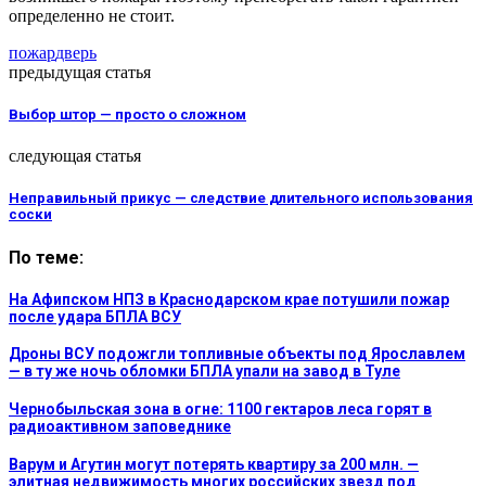
определенно не стоит.
пожар
дверь
предыдущая статья
Выбор штор — просто о сложном
следующая статья
Неправильный прикус — следствие длительного использования
соски
По теме:
На Афипском НПЗ в Краснодарском крае потушили пожар
после удара БПЛА ВСУ
Дроны ВСУ подожгли топливные объекты под Ярославлем
— в ту же ночь обломки БПЛА упали на завод в Туле
Чернобыльская зона в огне: 1100 гектаров леса горят в
радиоактивном заповеднике
Варум и Агутин могут потерять квартиру за 200 млн. —
элитная недвижимость многих российских звезд под