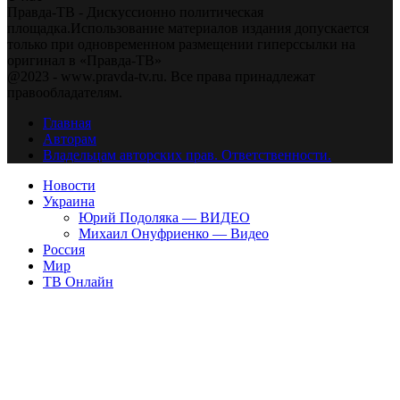
Правда-ТВ - Дискуссионно политическая
площадка.Использование материалов издания допускается
только при одновременном размещении гиперссылки на
оригинал в «Правда-ТВ»
@2023 - www.pravda-tv.ru. Все права принадлежат
правообладателям.
Главная
Авторам
Владельцам авторских прав. Ответственности.
Новости
Украина
Юрий Подоляка — ВИДЕО
Михаил Онуфриенко — Видео
Россия
Мир
ТВ Онлайн