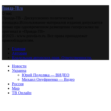
Правда-ТВ.ru
О нас
Правда-ТВ - Дискуссионно политическая
площадка.Использование материалов издания допускается
только при одновременном размещении гиперссылки на
оригинал в «Правда-ТВ»
@2023 - www.pravda-tv.ru. Все права принадлежат
правообладателям.
Главная
Авторам
Владельцам авторских прав. Ответственности.
Новости
Украина
Юрий Подоляка — ВИДЕО
Михаил Онуфриенко — Видео
Россия
Мир
ТВ Онлайн