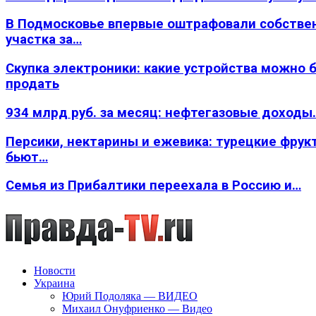
В Подмосковье впервые оштрафовали собстве
участка за…
Скупка электроники: какие устройства можно 
продать
934 млрд руб. за месяц: нефтегазовые доходы
Персики, нектарины и ежевика: турецкие фрук
бьют…
Семья из Прибалтики переехала в Россию и…
Новости
Украина
Юрий Подоляка — ВИДЕО
Михаил Онуфриенко — Видео