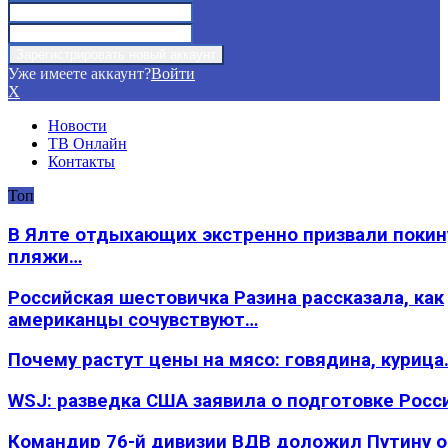
Уже имеете аккаунт?
Войти
X
Новости
ТВ Онлайн
Контакты
Топ
В Ялте отдыхающих экстренно призвали покин
пляжи…
Российская шестовичка Разина рассказала, как
американцы сочувствуют…
Почему растут цены на мясо: говядина, курица
WSJ: разведка США заявила о подготовке Росс
Командир 76-й дивизии ВДВ доложил Путину 