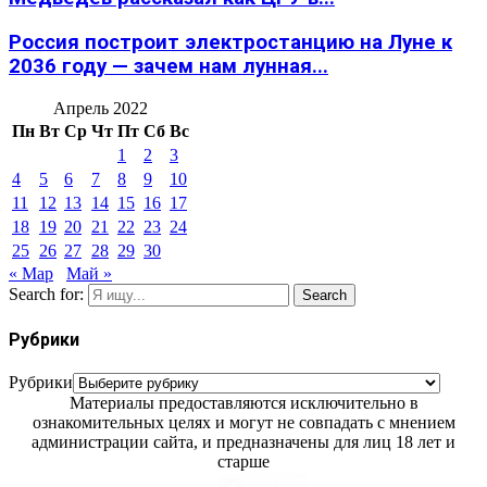
Россия построит электростанцию на Луне к
2036 году — зачем нам лунная...
Апрель 2022
Пн
Вт
Ср
Чт
Пт
Сб
Вс
1
2
3
4
5
6
7
8
9
10
11
12
13
14
15
16
17
18
19
20
21
22
23
24
25
26
27
28
29
30
« Мар
Май »
Search for:
Search
Рубрики
Рубрики
Материалы предоставляются исключительно в
ознакомительных целях и могут не совпадать с мнением
администрации сайта, и предназначены для лиц 18 лет и
старше