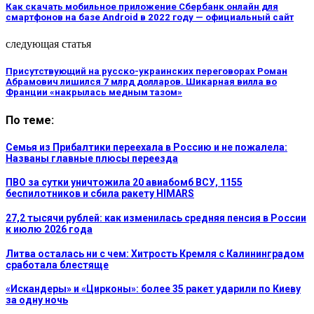
Как скачать мобильное приложение Сбербанк онлайн для
смартфонов на базе Android в 2022 году — официальный сайт
следующая статья
Присутствующий на русско-украинских переговорах Роман
Абрамович лишился 7 млрд долларов. Шикарная вилла во
Франции «накрылась медным тазом»
По теме:
Семья из Прибалтики переехала в Россию и не пожалела:
Названы главные плюсы переезда
ПВО за сутки уничтожила 20 авиабомб ВСУ, 1155
беспилотников и сбила ракету HIMARS
27,2 тысячи рублей: как изменилась средняя пенсия в России
к июлю 2026 года
Литва осталась ни с чем: Хитрость Кремля с Калининградом
сработала блестяще
«Искандеры» и «Цирконы»: более 35 ракет ударили по Киеву
за одну ночь