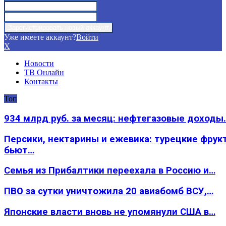
Уже имеете аккаунт?
Войти
X
Новости
ТВ Онлайн
Контакты
Топ
934 млрд руб. за месяц: нефтегазовые доходы
Персики, нектарины и ежевика: турецкие фрук
бьют…
Семья из Прибалтики переехала в Россию и…
ПВО за сутки уничтожила 20 авиабомб ВСУ,…
Японские власти вновь не упомянули США в…