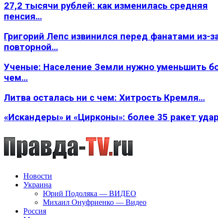
27,2 тысячи рублей: как изменилась средняя
пенсия…
Григорий Лепс извинился перед фанатами из-з
повторной…
Ученые: Население Земли нужно уменьшить б
чем…
Литва осталась ни с чем: Хитрость Кремля…
«Искандеры» и «Цирконы»: более 35 ракет уда
Новости
Украина
Юрий Подоляка — ВИДЕО
Михаил Онуфриенко — Видео
Россия