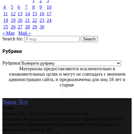
1
2
3
4
5
6
7
8
9
10
11
12
13
14
15
16
17
18
19
20
21
22
23
24
25
26
27
28
29
30
« Мар
Май »
Search for:
Search
Рубрики
Рубрики
Материалы предоставляются исключительно в
ознакомительных целях и могут не совпадать с мнением
администрации сайта, и предназначены для лиц 18 лет и
старше
Правда-ТВ.ru
О нас
Правда-ТВ - Дискуссионно политическая
площадка.Использование материалов издания допускается
только при одновременном размещении гиперссылки на
оригинал в «Правда-ТВ»