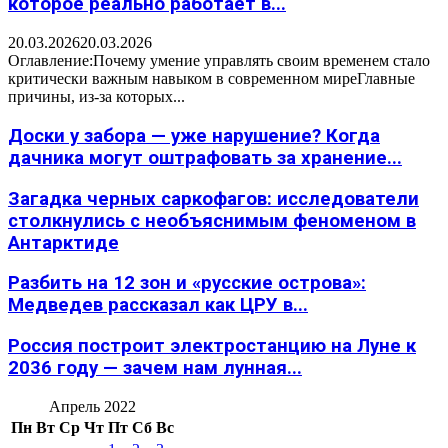
которое реально работает в...
20.03.2026
20.03.2026
Оглавление:Почему умение управлять своим временем стало
критически важным навыком в современном миреГлавные
причины, из-за которых...
Доски у забора — уже нарушение? Когда
дачника могут оштрафовать за хранение...
Загадка черных саркофагов: исследователи
столкнулись с необъяснимым феноменом в
Антарктиде
Разбить на 12 зон и «русские острова»:
Медведев рассказал как ЦРУ в...
Россия построит электростанцию на Луне к
2036 году — зачем нам лунная...
Апрель 2022
Пн
Вт
Ср
Чт
Пт
Сб
Вс