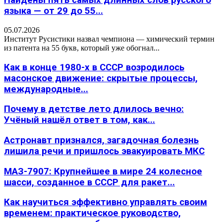
Найдены пять самых длинных слов русского
языка — от 29 до 55...
05.07.2026
Институт Русистики назвал чемпиона — химический термин
из патента на 55 букв, который уже обогнал...
Как в конце 1980-х в СССР возродилось
масонское движение: скрытые процессы,
международные...
Почему в детстве лето длилось вечно:
Учёный нашёл ответ в том, как...
Астронавт признался, загадочная болезнь
лишила речи и пришлось эвакуировать МКС
МАЗ-7907: Крупнейшее в мире 24 колесное
шасси, созданное в СССР для ракет...
Как научиться эффективно управлять своим
временем: практическое руководство,