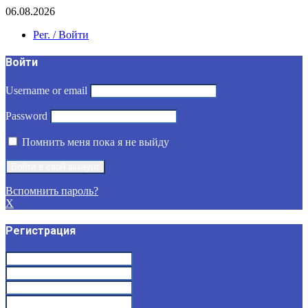
06.08.2026
Рег. / Войти
Войти
Username or email
Password
Помнить меня пока я не выйду
Вспомнить пароль?
X
Регистрация