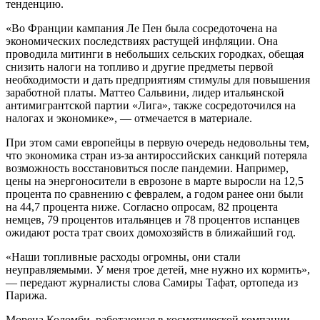
тенденцию.
«Во Франции кампания Ле Пен была сосредоточена на
экономических последствиях растущей инфляции. Она
проводила митинги в небольших сельских городках, обещая
снизить налоги на топливо и другие предметы первой
необходимости и дать предприятиям стимулы для повышения
заработной платы. Маттео Сальвини, лидер итальянской
антимигрантской партии «Лига», также сосредоточился на
налогах и экономике», — отмечается в материале.
При этом сами европейцы в первую очередь недовольны тем,
что экономика стран из-за антироссийских санкций потеряла
возможность восстановиться после пандемии. Например,
цены на энергоносители в еврозоне в марте выросли на 12,5
процента по сравнению с февралем, а годом ранее они были
на 44,7 процента ниже. Согласно опросам, 82 процента
немцев, 79 процентов итальянцев и 78 процентов испанцев
ожидают роста трат своих домохозяйств в ближайший год.
«Наши топливные расходы огромны, они стали
неуправляемыми. У меня трое детей, мне нужно их кормить»,
— передают журналисты слова Самиры Тафат, ортопеда из
Парижа.
Морена Коломби, работающая в косметической компании