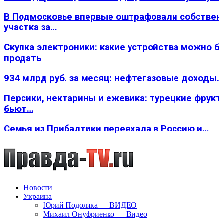
В Подмосковье впервые оштрафовали собстве
участка за…
Скупка электроники: какие устройства можно 
продать
934 млрд руб. за месяц: нефтегазовые доходы
Персики, нектарины и ежевика: турецкие фрук
бьют…
Семья из Прибалтики переехала в Россию и…
Новости
Украина
Юрий Подоляка — ВИДЕО
Михаил Онуфриенко — Видео