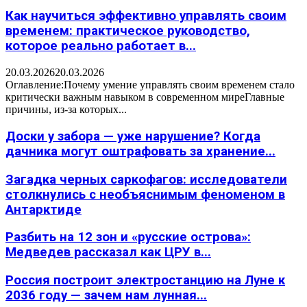
Как научиться эффективно управлять своим
временем: практическое руководство,
которое реально работает в...
20.03.2026
20.03.2026
Оглавление:Почему умение управлять своим временем стало
критически важным навыком в современном миреГлавные
причины, из-за которых...
Доски у забора — уже нарушение? Когда
дачника могут оштрафовать за хранение...
Загадка черных саркофагов: исследователи
столкнулись с необъяснимым феноменом в
Антарктиде
Разбить на 12 зон и «русские острова»:
Медведев рассказал как ЦРУ в...
Россия построит электростанцию на Луне к
2036 году — зачем нам лунная...