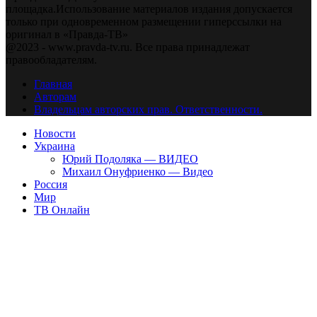
площадка.Использование материалов издания допускается
только при одновременном размещении гиперссылки на
оригинал в «Правда-ТВ»
@2023 - www.pravda-tv.ru. Все права принадлежат
правообладателям.
Главная
Авторам
Владельцам авторских прав. Ответственности.
Новости
Украина
Юрий Подоляка — ВИДЕО
Михаил Онуфриенко — Видео
Россия
Мир
ТВ Онлайн