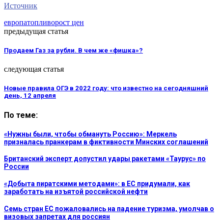
Источник
европа
топливо
рост цен
предыдущая статья
Продаем Газ за рубли. В чем же «фишка»?
следующая статья
Новые правила ОГЭ в 2022 году: что известно на сегодняшний
день, 12 апреля
По теме:
«Нужны были, чтобы обмануть Россию»: Меркель
призналась пранкерам в фиктивности Минских соглашений
Британский эксперт допустил удары ракетами «Таурус» по
России
«Добыта пиратскими методами»: в ЕС придумали, как
заработать на изъятой российской нефти
Семь стран ЕС пожаловались на падение туризма, умолчав о
визовых запретах для россиян