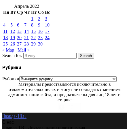
Апрель 2022
Пн
Вт
Ср
Чт
Пт
Сб
Вс
1
2
3
4
5
6
7
8
9
10
11
12
13
14
15
16
17
18
19
20
21
22
23
24
25
26
27
28
29
30
« Мар
Май »
Search for:
Search
Рубрики
Рубрики
Материалы предоставляются исключительно в
ознакомительных целях и могут не совпадать с мнением
администрации сайта, и предназначены для лиц 18 лет и
старше
Правда-ТВ.ru
О нас
Правда-ТВ - Дискуссионно политическая