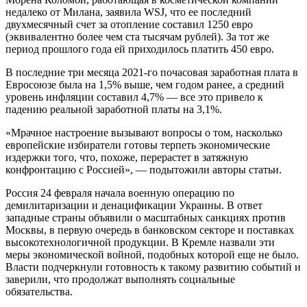
недалеко от Милана, заявила WSJ, что ее последний
двухмесячный счет за отопление составил 1250 евро
(эквивалентно более чем ста тысячам рублей). За тот же
период прошлого года ей приходилось платить 450 евро.
В последние три месяца 2021-го почасовая заработная плата в
Евросоюзе была на 1,5% выше, чем годом ранее, а средний
уровень инфляции составил 4,7% — все это привело к
падению реальной заработной платы на 3,1%.
«Мрачное настроение вызывают вопросы о том, насколько
европейские избиратели готовы терпеть экономические
издержки того, что, похоже, перерастет в затяжную
конфронтацию с Россией», — подытожили авторы статьи.
Россия 24 февраля начала военную операцию по
демилитаризации и денацификации Украины. В ответ
западные страны объявили о масштабных санкциях против
Москвы, в первую очередь в банковском секторе и поставках
высокотехнологичной продукции. В Кремле назвали эти
меры экономической войной, подобных которой еще не было.
Власти подчеркнули готовность к такому развитию событий и
заверили, что продолжат выполнять социальные
обязательства.