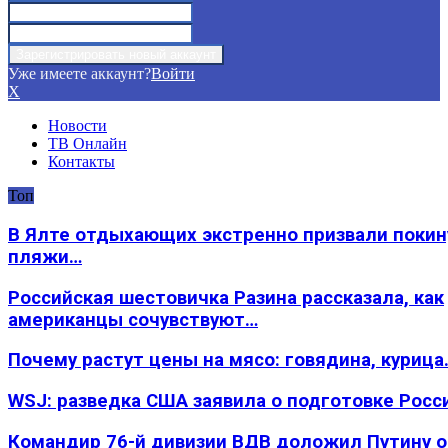
Уже имеете аккаунт?
Войти
X
Новости
ТВ Онлайн
Контакты
Топ
В Ялте отдыхающих экстренно призвали покин
пляжи…
Российская шестовичка Разина рассказала, как
американцы сочувствуют…
Почему растут цены на мясо: говядина, курица
WSJ: разведка США заявила о подготовке Росс
Командир 76-й дивизии ВДВ доложил Путину 