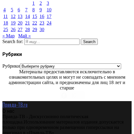
1
2
3
4
5
6
7
8
9
10
11
12
13
14
15
16
17
18
19
20
21
22
23
24
25
26
27
28
29
30
« Мар
Май »
Search for:
Search
Рубрики
Рубрики
Материалы предоставляются исключительно в
ознакомительных целях и могут не совпадать с мнением
администрации сайта, и предназначены для лиц 18 лет и
старше
Правда-ТВ.ru
О нас
Правда-ТВ - Дискуссионно политическая
площадка.Использование материалов издания допускается
только при одновременном размещении гиперссылки на
оригинал в «Правда-ТВ»