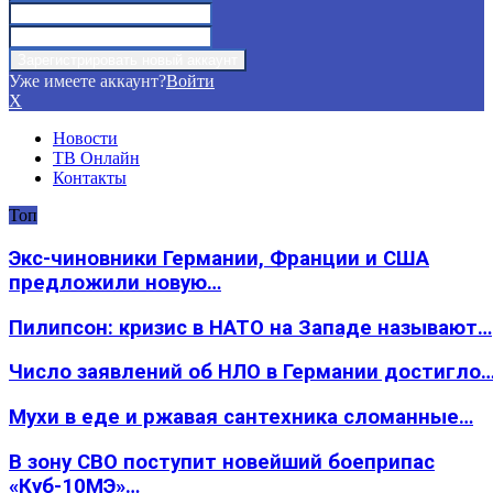
Уже имеете аккаунт?
Войти
X
Новости
ТВ Онлайн
Контакты
Топ
Экс-чиновники Германии, Франции и США
предложили новую…
Пилипсон: кризис в НАТО на Западе называют…
Число заявлений об НЛО в Германии достигло
Мухи в еде и ржавая сантехника сломанные…
В зону СВО поступит новейший боеприпас
«Куб-10МЭ»…