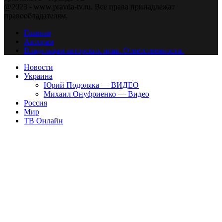
@2023 - www.pravda-tv.ru. Все права принадлежат
правообладателям.
Главная
Авторам
Владельцам авторских прав. Ответственности.
Новости
Украина
Юрий Подоляка — ВИДЕО
Михаил Онуфриенко — Видео
Россия
Мир
ТВ Онлайн