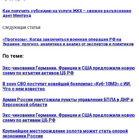
Как получить субсидию на услуги ЖКХ – свежее разъяснение
дает Минтруд
следующая статья
«Прогнозы»: Когда закончиться военная операция РФ на
Украине: прогноз, аналитика и анализ от экспертов и политиков
По теме:
Экс-чиновники Германии, Франции и США предложили новую
схему по изъятия активов ЦБ РФ
В зону СВО поступит новейший боеприпас «Куб-10МЭ» с ИИ.
Что о нем известно
Армия России уничтожила пункты управления БПЛА в ДНР и
Херсонской области
Экс-чиновники Германии, Франции и США предложили новую
схему по активам ЦБ РФ
Крупнейшее месторождение золота может стать опорой
экономики России