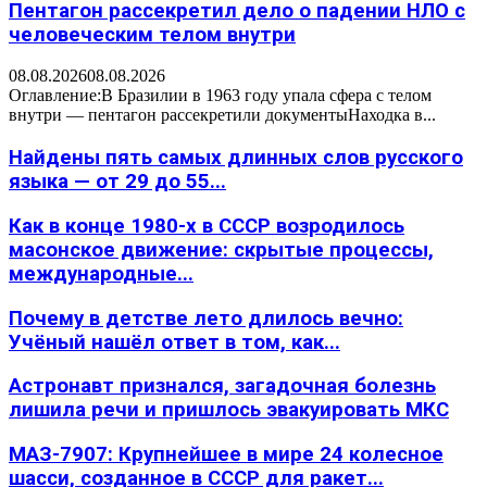
Пентагон рассекретил дело о падении НЛО с
человеческим телом внутри
08.08.2026
08.08.2026
Оглавление:В Бразилии в 1963 году упала сфера с телом
внутри — пентагон рассекретили документыНаходка в...
Найдены пять самых длинных слов русского
языка — от 29 до 55...
Как в конце 1980-х в СССР возродилось
масонское движение: скрытые процессы,
международные...
Почему в детстве лето длилось вечно:
Учёный нашёл ответ в том, как...
Астронавт признался, загадочная болезнь
лишила речи и пришлось эвакуировать МКС
МАЗ-7907: Крупнейшее в мире 24 колесное
шасси, созданное в СССР для ракет...