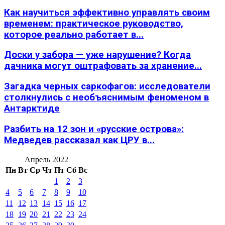
Как научиться эффективно управлять своим
временем: практическое руководство,
которое реально работает в...
Доски у забора — уже нарушение? Когда
дачника могут оштрафовать за хранение...
Загадка черных саркофагов: исследователи
столкнулись с необъяснимым феноменом в
Антарктиде
Разбить на 12 зон и «русские острова»:
Медведев рассказал как ЦРУ в...
Апрель 2022
Пн
Вт
Ср
Чт
Пт
Сб
Вс
1
2
3
4
5
6
7
8
9
10
11
12
13
14
15
16
17
18
19
20
21
22
23
24