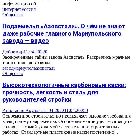
информацию об...
интернет
Россия
Общество
Подземелья «Азовстали». О чём не знают
даже рабочие главного Мариупольского
завода — видео
Добромир
11.04.2022
0
Засекреченные тайны завода Азовсталь. Раскрылись мрачные
тайны подвалов завода....
завод
мариуполь
азовсталь
Общество
Высокотехнологичные карбоновые каски:
прочность, легкость и стиль для
руководителей стройки
Анастасия Акулова
11.04.2022
11.04.2025
0
Современное строительство предъявляет высокие требования
к защитному снаряжению. Особое внимание уделяется защите
головы — самой уязвимой части тела при строительных
работах. Стандартные пластиковые каски постепенно...