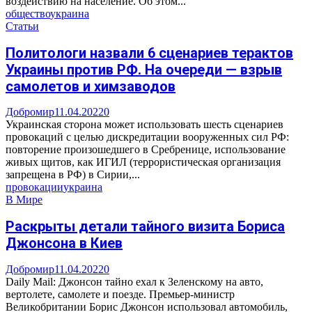
воздействию на население. Об этом...
общество
украина
Статьи
Политологи назвали 6 сценариев терактов
Украины против РФ. На очереди — взрыв
самолетов и химзаводов
Добромир
11.04.2022
0
Украинская сторона может использовать шесть сценариев
провокаций с целью дискредитации вооруженных сил РФ:
повторение произошедшего в Сребренице, использование
живых щитов, как ИГИЛ (террористическая организация
запрещена в РФ) в Сирии,...
провокации
украина
В Мире
Раскрыты детали тайного визита Бориса
Джонсона в Киев
Добромир
11.04.2022
0
Daily Mail: Джонсон тайно ехал к Зеленскому на авто,
вертолете, самолете и поезде. Премьер-министр
Великобритании Борис Джонсон использовал автомобиль,