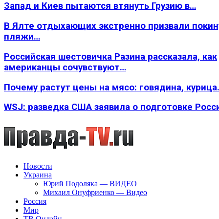
Запад и Киев пытаются втянуть Грузию в…
В Ялте отдыхающих экстренно призвали покин
пляжи…
Российская шестовичка Разина рассказала, как
американцы сочувствуют…
Почему растут цены на мясо: говядина, курица
WSJ: разведка США заявила о подготовке Росс
Новости
Украина
Юрий Подоляка — ВИДЕО
Михаил Онуфриенко — Видео
Россия
Мир
ТВ Онлайн