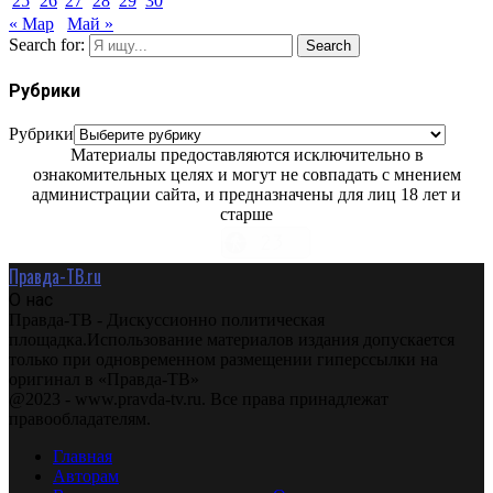
25
26
27
28
29
30
« Мар
Май »
Search for:
Search
Рубрики
Рубрики
Материалы предоставляются исключительно в
ознакомительных целях и могут не совпадать с мнением
администрации сайта, и предназначены для лиц 18 лет и
старше
Правда-ТВ.ru
О нас
Правда-ТВ - Дискуссионно политическая
площадка.Использование материалов издания допускается
только при одновременном размещении гиперссылки на
оригинал в «Правда-ТВ»
@2023 - www.pravda-tv.ru. Все права принадлежат
правообладателям.
Главная
Авторам