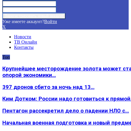
Уже имеете аккаунт?
Войти
X
Новости
ТВ Онлайн
Контакты
Топ
Крупнейшее месторождение золота может ст
опорой экономики…
397 дронов сбито за ночь над 13…
Ким Дотком: России надо готовиться к прямо
Пентагон рассекретил дело о падении НЛО с…
Начальная военная подготовка и новый предм