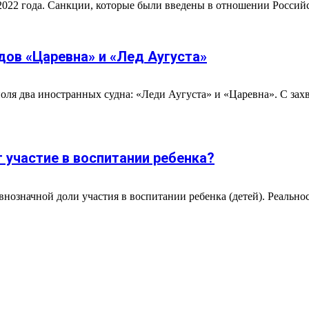
 2022 года. Санкции, которые были введены в отношении Российс
дов «Царевна» и «Лед Аугуста»
ля два иностранных судна: «Леди Аугуста» и «Царевна». С зах
т участие в воспитании ребенка?
внозначной доли участия в воспитании ребенка (детей). Реальнос