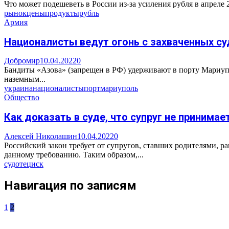
Что может подешеветь в России из-за усиления рубля в апреле
рынок
цены
продукты
рубль
Армия
Националисты ведут огонь с захваченных су
Добромир
10.04.2022
0
Бандиты «Азова» (запрещен в РФ) удерживают в порту Мариупо
наземным...
украина
националисты
порт
мариуполь
Общество
Как доказать в суде, что супруг не принимае
Алексей Николашин
10.04.2022
0
Российский закон требует от супругов, ставших родителями, ра
данному требованию. Таким образом,...
суд
отец
иск
Навигация по записям
1
2