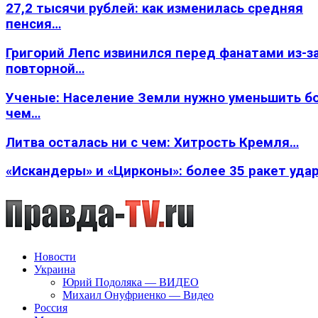
27,2 тысячи рублей: как изменилась средняя
пенсия…
Григорий Лепс извинился перед фанатами из-з
повторной…
Ученые: Население Земли нужно уменьшить б
чем…
Литва осталась ни с чем: Хитрость Кремля…
«Искандеры» и «Цирконы»: более 35 ракет уда
Новости
Украина
Юрий Подоляка — ВИДЕО
Михаил Онуфриенко — Видео
Россия