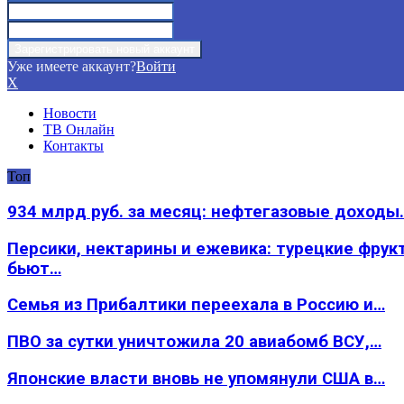
Уже имеете аккаунт?
Войти
X
Новости
ТВ Онлайн
Контакты
Топ
934 млрд руб. за месяц: нефтегазовые доходы
Персики, нектарины и ежевика: турецкие фрук
бьют…
Семья из Прибалтики переехала в Россию и…
ПВО за сутки уничтожила 20 авиабомб ВСУ,…
Японские власти вновь не упомянули США в…