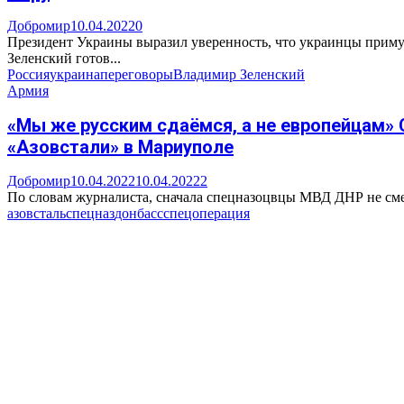
Добромир
10.04.2022
0
Президент Украины выразил уверенность, что украинцы примут
Зеленский готов...
Россия
украина
переговоры
Владимир Зеленский
Армия
«Мы же русским сдаёмся, а не европейцам»
«Азовстали» в Мариуполе
Добромир
10.04.2022
10.04.2022
2
По словам журналиста, сначала спецназоцвцы МВД ДНР не сме
азовсталь
спецназ
донбасс
спецоперация