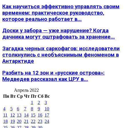
Как научиться эффективно управлять своим
временем: практическое руководство,
которое реально работает в...
Доски у забора — уже нарушение? Когда
дачника могут оштрафовать за хранение...
Загадка черных саркофагов: исследователи
столкнулись с необъяснимым феноменом в
Антарктиде
Разбить на 12 зон и «русские острова»:
Медведев рассказал как ЦРУ в...
Апрель 2022
Пн
Вт
Ср
Чт
Пт
Сб
Вс
1
2
3
4
5
6
7
8
9
10
11
12
13
14
15
16
17
18
19
20
21
22
23
24
25
26
27
28
29
30