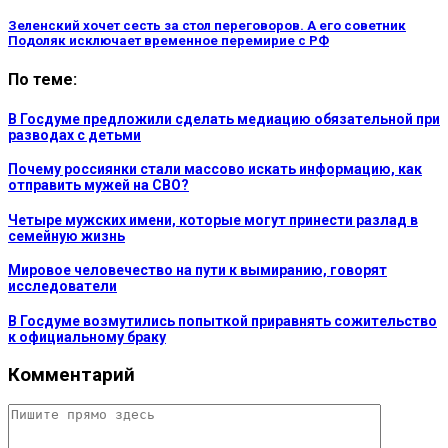
Зеленский хочет сесть за стол переговоров. А его советник
Подоляк исключает временное перемирие с РФ
По теме:
В Госдуме предложили сделать медиацию обязательной при
разводах с детьми
Почему россиянки стали массово искать информацию, как
отправить мужей на СВО?
Четыре мужских имени, которые могут принести разлад в
семейную жизнь
Мировое человечество на пути к вымиранию, говорят
исследователи
В Госдуме возмутились попыткой приравнять сожительство
к официальному браку
Комментарий