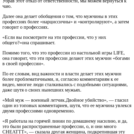
Убрав этот отказ от ответственности, мы можем вернуться к
чаю.
Далее она делает обобщения о том, что мужчины в этих
профессиях более «нарциссичны» и «контролируют», а затем
говорит о профессиях.
«Если вы посмотрите на эти профессии, что у них
общего?»она спрашивает.
Помимо того, что это профессии из настольной игры LIFE,
она говорит, что эти профессии делают этих мужчин «богами
в своей профессии».
По ее словам, вид важности и власти делает этих мужчин
более проблематичными, и, согласно комментариям к ее
видео, многие люди сталкивались с подобными ситуациями,
даже шутя о своих нынешних мужьях.
«Мой муж — военный летчик.Двойное убийство», — гласил
один из топовых комментариев, шутя, что ее мужчина увлекся
двумя профессиями одновременно.
«Я работала на горячей линии по домашнему насилию, и да,
это были распространенные профессии, о, и они много
CHEATTT», — сказала другая женщина, подкрепившая эту