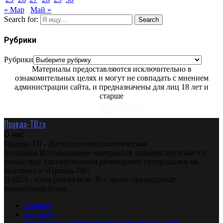
« Мар
Май »
Search for:
Search
Рубрики
Рубрики
Материалы предоставляются исключительно в
ознакомительных целях и могут не совпадать с мнением
администрации сайта, и предназначены для лиц 18 лет и
старше
Правда-ТВ.ru
О нас
Правда-ТВ - Дискуссионно политическая
площадка.Использование материалов издания допускается
только при одновременном размещении гиперссылки на
оригинал в «Правда-ТВ»
@2023 - www.pravda-tv.ru. Все права принадлежат
правообладателям.
Главная
Авторам