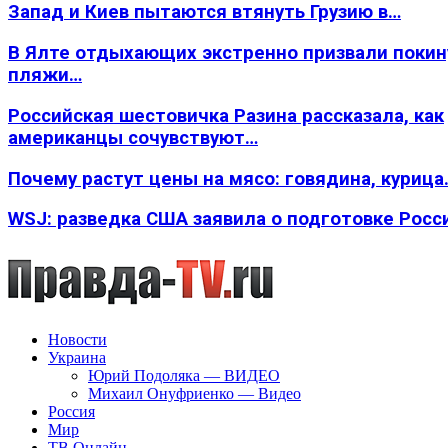
Запад и Киев пытаются втянуть Грузию в…
В Ялте отдыхающих экстренно призвали покин
пляжи…
Российская шестовичка Разина рассказала, как
американцы сочувствуют…
Почему растут цены на мясо: говядина, курица
WSJ: разведка США заявила о подготовке Росс
Новости
Украина
Юрий Подоляка — ВИДЕО
Михаил Онуфриенко — Видео
Россия
Мир
ТВ Онлайн