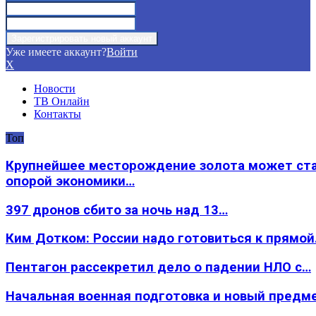
Уже имеете аккаунт?
Войти
X
Новости
ТВ Онлайн
Контакты
Топ
Крупнейшее месторождение золота может ст
опорой экономики…
397 дронов сбито за ночь над 13…
Ким Дотком: России надо готовиться к прямо
Пентагон рассекретил дело о падении НЛО с…
Начальная военная подготовка и новый предм