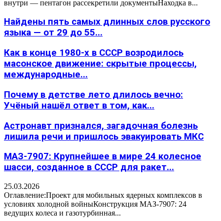
внутри — пентагон рассекретили документыНаходка в...
Найдены пять самых длинных слов русского
языка — от 29 до 55...
Как в конце 1980-х в СССР возродилось
масонское движение: скрытые процессы,
международные...
Почему в детстве лето длилось вечно:
Учёный нашёл ответ в том, как...
Астронавт признался, загадочная болезнь
лишила речи и пришлось эвакуировать МКС
МАЗ-7907: Крупнейшее в мире 24 колесное
шасси, созданное в СССР для ракет...
25.03.2026
Оглавление:Проект для мобильных ядерных комплексов в
условиях холодной войныКонструкция МАЗ-7907: 24
ведущих колеса и газотурбинная...