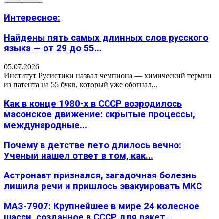
Интересное:
Найдены пять самых длинных слов русского
языка — от 29 до 55...
05.07.2026
Институт Русистики назвал чемпиона — химический термин
из патента на 55 букв, который уже обогнал...
Как в конце 1980-х в СССР возродилось
масонское движение: скрытые процессы,
международные...
Почему в детстве лето длилось вечно:
Учёный нашёл ответ в том, как...
Астронавт признался, загадочная болезнь
лишила речи и пришлось эвакуировать МКС
МАЗ-7907: Крупнейшее в мире 24 колесное
шасси, созданное в СССР для ракет...