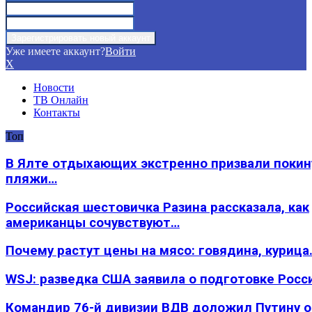
Уже имеете аккаунт?
Войти
X
Новости
ТВ Онлайн
Контакты
Топ
В Ялте отдыхающих экстренно призвали покин
пляжи…
Российская шестовичка Разина рассказала, как
американцы сочувствуют…
Почему растут цены на мясо: говядина, курица
WSJ: разведка США заявила о подготовке Росс
Командир 76-й дивизии ВДВ доложил Путину 