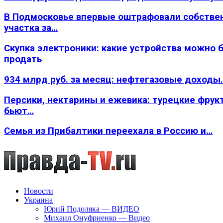
В Подмосковье впервые оштрафовали собстве
участка за…
Скупка электроники: какие устройства можно 
продать
934 млрд руб. за месяц: нефтегазовые доходы
Персики, нектарины и ежевика: турецкие фрук
бьют…
Семья из Прибалтики переехала в Россию и…
Новости
Украина
Юрий Подоляка — ВИДЕО
Михаил Онуфриенко — Видео