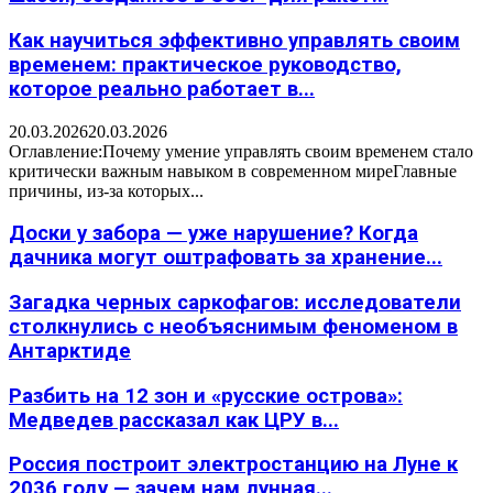
Как научиться эффективно управлять своим
временем: практическое руководство,
которое реально работает в...
20.03.2026
20.03.2026
Оглавление:Почему умение управлять своим временем стало
критически важным навыком в современном миреГлавные
причины, из-за которых...
Доски у забора — уже нарушение? Когда
дачника могут оштрафовать за хранение...
Загадка черных саркофагов: исследователи
столкнулись с необъяснимым феноменом в
Антарктиде
Разбить на 12 зон и «русские острова»:
Медведев рассказал как ЦРУ в...
Россия построит электростанцию на Луне к
2036 году — зачем нам лунная...