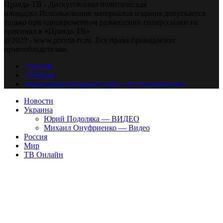
Правда-ТВ - Дискуссионно политическая
площадка.Использование материалов издания допускается
только при одновременном размещении гиперссылки на
оригинал в «Правда-ТВ»
@2023 - www.pravda-tv.ru. Все права принадлежат
правообладателям.
Главная
Авторам
Владельцам авторских прав. Ответственности.
Новости
Украина
Юрий Подоляка — ВИДЕО
Михаил Онуфриенко — Видео
Россия
Мир
ТВ Онлайн