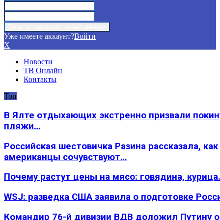
Уже имеете аккаунт?
Войти
X
Новости
ТВ Онлайн
Контакты
Топ
В Ялте отдыхающих экстренно призвали покин
пляжи…
Российская шестовичка Разина рассказала, как
американцы сочувствуют…
Почему растут цены на мясо: говядина, курица
WSJ: разведка США заявила о подготовке Росс
Командир 76-й дивизии ВДВ доложил Путину 