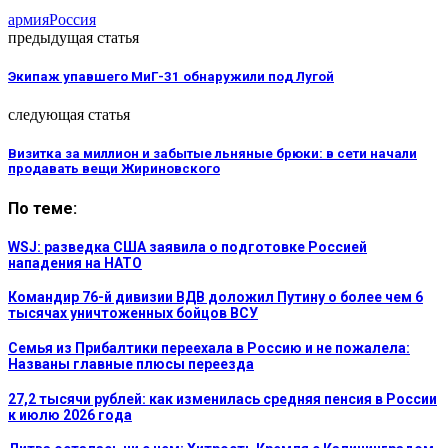
армия
Россия
предыдущая статья
Экипаж упавшего МиГ-31 обнаружили под Лугой
следующая статья
Визитка за миллион и забытые льняные брюки: в сети начали
продавать вещи Жириновского
По теме:
WSJ: разведка США заявила о подготовке Россией
нападения на НАТО
Командир 76-й дивизии ВДВ доложил Путину о более чем 6
тысячах уничтоженных бойцов ВСУ
Семья из Прибалтики переехала в Россию и не пожалела:
Названы главные плюсы переезда
27,2 тысячи рублей: как изменилась средняя пенсия в России
к июлю 2026 года