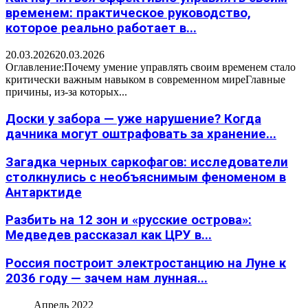
временем: практическое руководство,
которое реально работает в...
20.03.2026
20.03.2026
Оглавление:Почему умение управлять своим временем стало
критически важным навыком в современном миреГлавные
причины, из-за которых...
Доски у забора — уже нарушение? Когда
дачника могут оштрафовать за хранение...
Загадка черных саркофагов: исследователи
столкнулись с необъяснимым феноменом в
Антарктиде
Разбить на 12 зон и «русские острова»:
Медведев рассказал как ЦРУ в...
Россия построит электростанцию на Луне к
2036 году — зачем нам лунная...
Апрель 2022