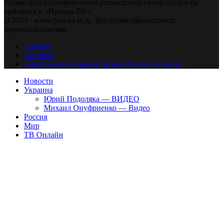
только при одновременном размещении гиперссылки на
оригинал в «Правда-ТВ»
@2023 - www.pravda-tv.ru. Все права принадлежат
правообладателям.
Главная
Авторам
Владельцам авторских прав. Ответственности.
Новости
Украина
Юрий Подоляка — ВИДЕО
Михаил Онуфриенко — Видео
Россия
Мир
ТВ Онлайн