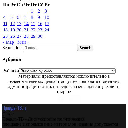
Пн
Вт
Ср
Чт
Пт
Сб
Вс
1
2
3
4
5
6
7
8
9
10
11
12
13
14
15
16
17
18
19
20
21
22
23
24
25
26
27
28
29
30
« Мар
Май »
Search for:
Search
Рубрики
Рубрики
Материалы предоставляются исключительно в
ознакомительных целях и могут не совпадать с мнением
администрации сайта, и предназначены для лиц 18 лет и
старше
Правда-ТВ.ru
О нас
Правда-ТВ - Дискуссионно политическая
площадка.Использование материалов издания допускается