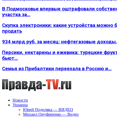
В Подмосковье впервые оштрафовали собстве
участка за…
Скупка электроники: какие устройства можно 
продать
934 млрд руб. за месяц: нефтегазовые доходы
Персики, нектарины и ежевика: турецкие фрук
бьют…
Семья из Прибалтики переехала в Россию и…
Новости
Украина
Юрий Подоляка — ВИДЕО
Михаил Онуфриенко — Видео