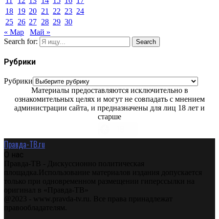
11
12
13
14
15
16
17
18
19
20
21
22
23
24
25
26
27
28
29
30
« Мар
Май »
Search for:
Search
Рубрики
Рубрики
Материалы предоставляются исключительно в
ознакомительных целях и могут не совпадать с мнением
администрации сайта, и предназначены для лиц 18 лет и
старше
Правда-ТВ.ru
О нас
Правда-ТВ - Дискуссионно политическая
площадка.Использование материалов издания допускается
только при одновременном размещении гиперссылки на
оригинал в «Правда-ТВ»
@2023 - www.pravda-tv.ru. Все права принадлежат
правообладателям.