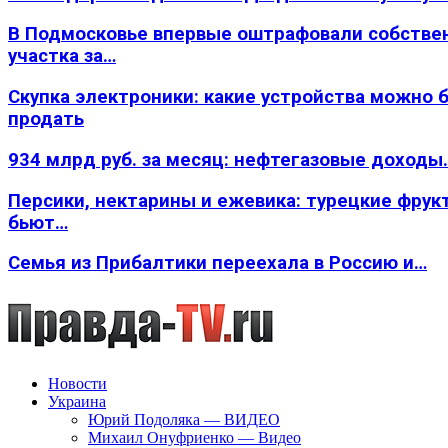
В Подмосковье впервые оштрафовали собстве
участка за…
Скупка электроники: какие устройства можно 
продать
934 млрд руб. за месяц: нефтегазовые доходы
Персики, нектарины и ежевика: турецкие фрук
бьют…
Семья из Прибалтики переехала в Россию и…
Новости
Украина
Юрий Подоляка — ВИДЕО
Михаил Онуфриенко — Видео