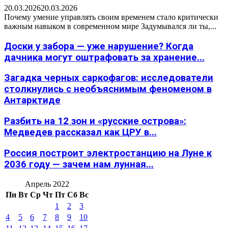
20.03.2026
20.03.2026
Почему умение управлять своим временем стало критически
важным навыком в современном мире Задумывался ли ты,...
Доски у забора — уже нарушение? Когда
дачника могут оштрафовать за хранение...
Загадка черных саркофагов: исследователи
столкнулись с необъяснимым феноменом в
Антарктиде
Разбить на 12 зон и «русские острова»:
Медведев рассказал как ЦРУ в...
Россия построит электростанцию на Луне к
2036 году — зачем нам лунная...
Апрель 2022
Пн
Вт
Ср
Чт
Пт
Сб
Вс
1
2
3
4
5
6
7
8
9
10