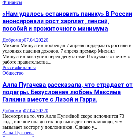
Финансы
«Нам удалось остановить панику» В России
анонсировали рост зарплат, пенсий,
пособий и прожиточного минимума
Добромир
07.04.2022
0
Михаил Мишустин пообещал 7 апреля поддержать россиян в
условиях падения доходов. 7 апреля премьер Михаил
Мишустин выступил перед депутатами Госдумы с отчетом о
работе правительства....
Россия
финансы
Общество
Алла Пугачева рассказала, что страдает от
подагры. Безусловная любовь Максима
Галкина вместе с Лизой и Гарри.
Добромир
07.04.2022
0
Несмотря на то, что Алле Пугачёвой скоро исполнится 73
года, внешне она до сих пор выглядит очень молодо, чем
вызывает восторг у поклонников. Однако у...
Алла Пугачева