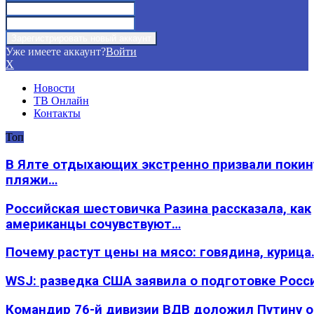
Уже имеете аккаунт?
Войти
X
Новости
ТВ Онлайн
Контакты
Топ
В Ялте отдыхающих экстренно призвали покин
пляжи…
Российская шестовичка Разина рассказала, как
американцы сочувствуют…
Почему растут цены на мясо: говядина, курица
WSJ: разведка США заявила о подготовке Росс
Командир 76-й дивизии ВДВ доложил Путину 