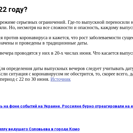
22 году?
режиме серьезных ограничений. Где-то выпускной переносили на 
ли. Но, несмотря на все сложности и опасность, каждому выпу
 против коронавируса и кажется, что рост заболеваемости сущес
значены и проведены в традиционные даты.
ечера проводятся у них в 20-х числах июня. Что касается выпус
я определения даты выпускных вечеров следует учитывать дату 
ли ситуация с коронавирусом не обострится, то, скорее всего, д
 период с 22 по 30 июня.
Источник
ль на фоне событий на Украине. Россияне бурно отреагировали на
виллу ведущего Соловьева в городе Комо