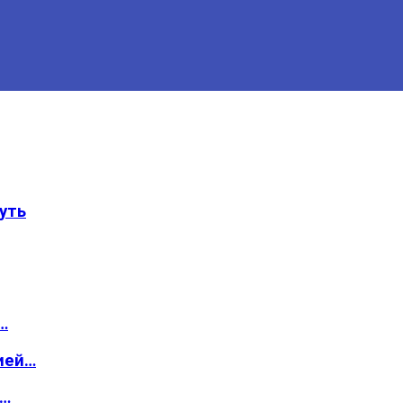
уть
…
ией…
о…