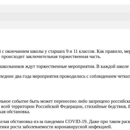
 с окончанием школы у старших 9 и 11 классов. Как правило, м
 происходит заключительная торжественная часть.
 школьников ждут торжественные мероприятия. В каждой школе 
ледние два года мероприятия проводились с соблюдением четки
альное событие быть может перенесено либо запрещено российс
 всей территории Российской Федерации, стихийные бедствия, б
ая обстановка.
желая обстановка из-за пандемии COVID-19. Даже при таком рас
истики роста заболеваемости коронавирусной инфекцией.