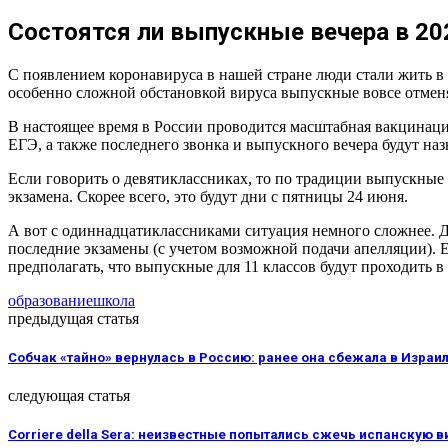
Состоятся ли выпускные вечера в 20
С появлением коронавируса в нашей стране люди стали жить в 
особенно сложной обстановкой вируса выпускные вовсе отменя
В настоящее время в России проводится масштабная вакцинация
ЕГЭ, а также последнего звонка и выпускного вечера будут на
Если говорить о девятиклассниках, то по традиции выпускные в
экзамена. Скорее всего, это будут дни с пятницы 24 июня.
А вот с одиннадцатиклассниками ситуация немного сложнее. Дл
последние экзамены (с учетом возможной подачи апелляции). Ес
предполагать, что выпускные для 11 классов будут проходить в
образование
школа
предыдущая статья
Собчак «тайно» вернулась в Россию: ранее она сбежала в Израи
следующая статья
Corriere della Sera: неизвестные попытались сжечь испанскую 