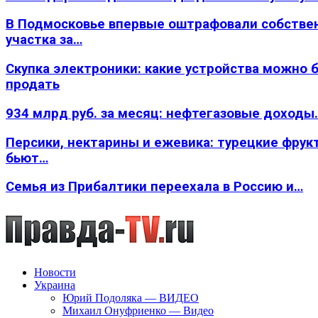
В Подмосковье впервые оштрафовали собстве
участка за…
Скупка электроники: какие устройства можно 
продать
934 млрд руб. за месяц: нефтегазовые доходы
Персики, нектарины и ежевика: турецкие фрук
бьют…
Семья из Прибалтики переехала в Россию и…
Новости
Украина
Юрий Подоляка — ВИДЕО
Михаил Онуфриенко — Видео