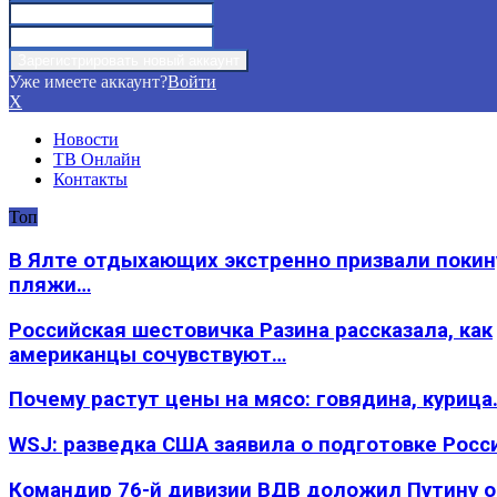
Уже имеете аккаунт?
Войти
X
Новости
ТВ Онлайн
Контакты
Топ
В Ялте отдыхающих экстренно призвали покин
пляжи…
Российская шестовичка Разина рассказала, как
американцы сочувствуют…
Почему растут цены на мясо: говядина, курица
WSJ: разведка США заявила о подготовке Росс
Командир 76-й дивизии ВДВ доложил Путину 