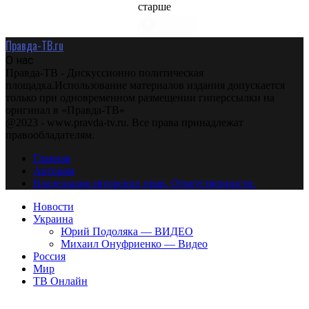
старше
Правда-ТВ.ru
О нас
Правда-ТВ - Дискуссионно политическая
площадка.Использование материалов издания допускается
только при одновременном размещении гиперссылки на
оригинал в «Правда-ТВ»
@2023 - www.pravda-tv.ru. Все права принадлежат
правообладателям.
Главная
Авторам
Владельцам авторских прав. Ответственности.
Новости
Украина
Юрий Подоляка — ВИДЕО
Михаил Онуфриенко — Видео
Россия
Мир
ТВ Онлайн