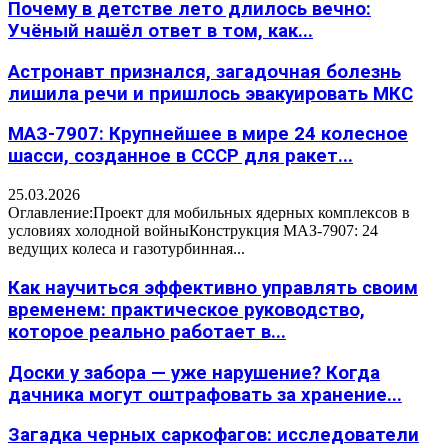
Почему в детстве лето длилось вечно:
Учёный нашёл ответ в том, как...
Астронавт признался, загадочная болезнь
лишила речи и пришлось эвакуировать МКС
МАЗ-7907: Крупнейшее в мире 24 колесное
шасси, созданное в СССР для ракет...
25.03.2026
Оглавление:Проект для мобильных ядерных комплексов в
условиях холодной войныКонструкция МАЗ-7907: 24
ведущих колеса и газотурбинная...
Как научиться эффективно управлять своим
временем: практическое руководство,
которое реально работает в...
Доски у забора — уже нарушение? Когда
дачника могут оштрафовать за хранение...
Загадка черных саркофагов: исследователи