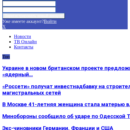
Уже имеете аккаунт?
Войти
X
Новости
ТВ Онлайн
Контакты
Топ
Украине в новом британском проекте предлож
«ядерный…
«Россети» получат инвестнадбавку на строите
магистральных сетей
В Москве 41-летняя женщина стала матерью в
Минобороны сообщило об ударе по Одесской 
Экс-чиновники Германии, Франции и США