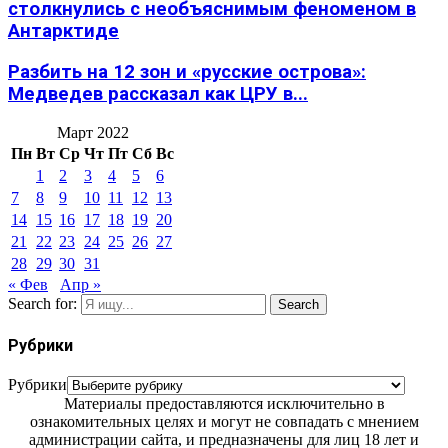
столкнулись с необъяснимым феноменом в
Антарктиде
Разбить на 12 зон и «русские острова»:
Медведев рассказал как ЦРУ в...
Март 2022
Пн
Вт
Ср
Чт
Пт
Сб
Вс
1
2
3
4
5
6
7
8
9
10
11
12
13
14
15
16
17
18
19
20
21
22
23
24
25
26
27
28
29
30
31
« Фев
Апр »
Search for:
Search
Рубрики
Рубрики
Материалы предоставляются исключительно в
ознакомительных целях и могут не совпадать с мнением
администрации сайта, и предназначены для лиц 18 лет и