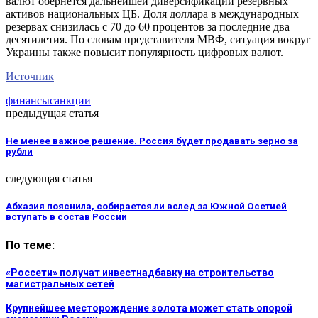
валют обернется дальнейшей диверсификации резервных
активов национальных ЦБ. Доля доллара в международных
резервах снизилась с 70 до 60 процентов за последние два
десятилетия. По словам представителя МВФ, ситуация вокруг
Украины также повысит популярность цифровых валют.
Источник
финансы
санкции
предыдущая статья
Не менее важное решение. Россия будет продавать зерно за
рубли
следующая статья
Абхазия пояснила, собирается ли вслед за Южной Осетией
вступать в состав России
По теме:
«Россети» получат инвестнадбавку на строительство
магистральных сетей
Крупнейшее месторождение золота может стать опорой